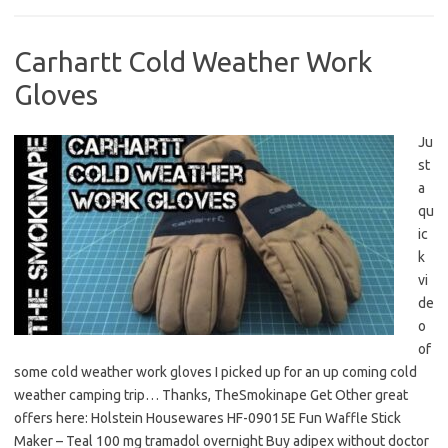
Carhartt Cold Weather Work
Gloves
Ju
st
a
qu
ic
k
vi
de
o
of
some cold weather work gloves I picked up for an up coming cold
weather camping trip… Thanks, TheSmokinape Get Other great
offers here: Holstein Housewares HF-09015E Fun Waffle Stick
Maker – Teal 100 mg tramadol overnight Buy adipex without doctor