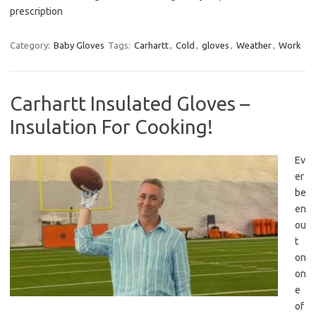
prescription
Category:
Baby Gloves
Tags:
Carhartt
,
Cold
,
gloves
,
Weather
,
Work
Carhartt Insulated Gloves –
Insulation For Cooking!
Ev
er
be
en
ou
t
on
on
e
of