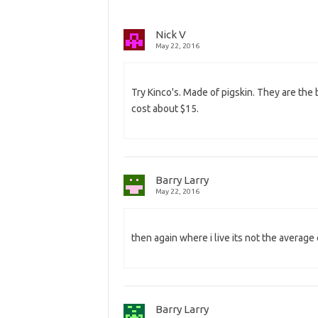
Nick V
May 22, 2016
Try Kinco's. Made of pigskin. They are the
cost about $15.
Barry Larry
May 22, 2016
then again where i live its not the average
Barry Larry