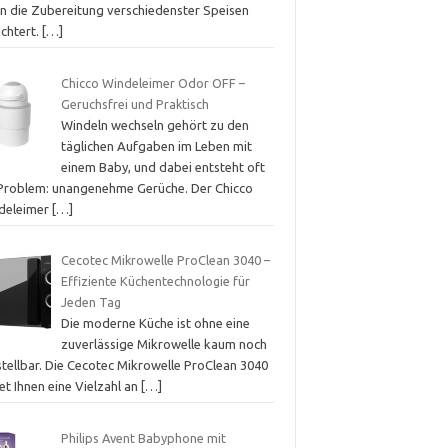
en die Zubereitung verschiedenster Speisen
ichtert.
[…]
Chicco Windeleimer Odor OFF –
Geruchsfrei und Praktisch
Windeln wechseln gehört zu den
täglichen Aufgaben im Leben mit
einem Baby, und dabei entsteht oft
 Problem: unangenehme Gerüche. Der Chicco
deleimer
[…]
Cecotec Mikrowelle ProClean 3040 –
Effiziente Küchentechnologie für
Jeden Tag
Die moderne Küche ist ohne eine
zuverlässige Mikrowelle kaum noch
stellbar. Die Cecotec Mikrowelle ProClean 3040
et Ihnen eine Vielzahl an
[…]
Philips Avent Babyphone mit