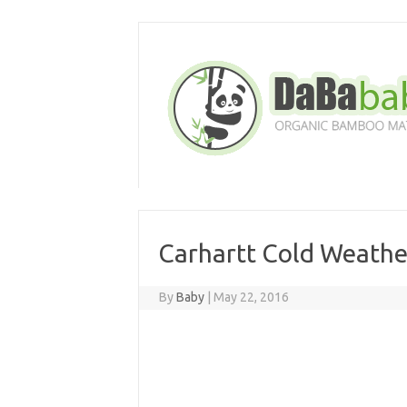
Skip
to
content
Carhartt Cold Weathe
By
Baby
|
May 22, 2016