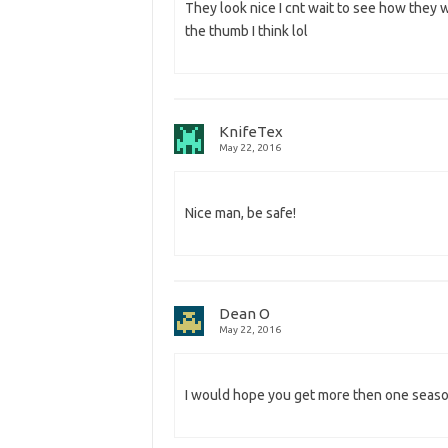
They look nice I cnt wait to see how they 
the thumb I think lol
KnifeTex
May 22, 2016
Nice man, be safe!
Dean O
May 22, 2016
I would hope you get more then one seaso