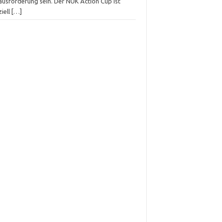
ausforderung sein. Der NUK Action Cup ist
iell
[…]