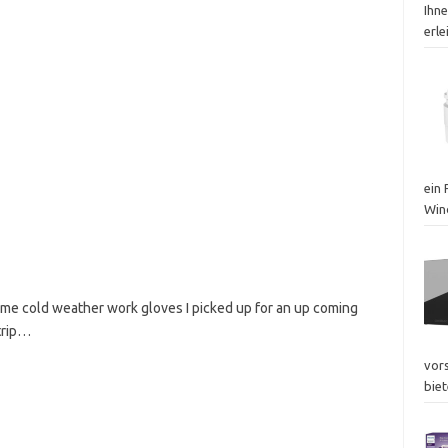
Ihn
erle
ein
Win
some cold weather work gloves I picked up for an up coming
trip…
vor
biet