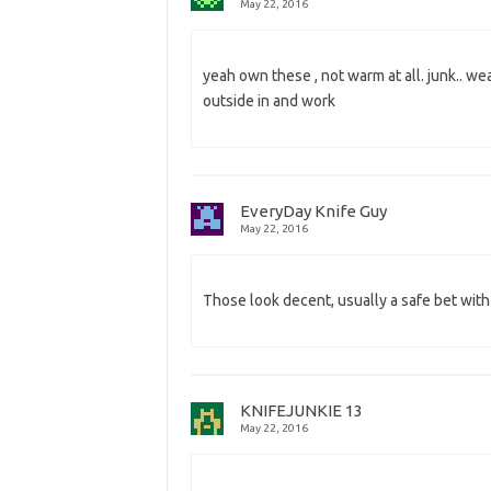
May 22, 2016
yeah own these , not warm at all. junk.. we
outside in and work
EveryDay Knife Guy
May 22, 2016
Those look decent, usually a safe bet with
KNIFEJUNKIE 13
May 22, 2016