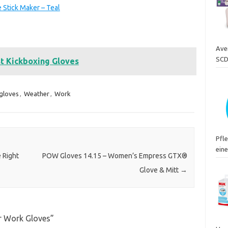
Stick Maker – Teal
Ave
SCD
t Kickboxing Gloves
gloves
,
Weather
,
Work
Pfl
eine
 Right
POW Gloves 14.15 – Women’s Empress GTX®
Glove & Mitt
→
r Work Gloves
”