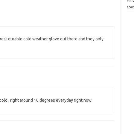
Her
spez
 best durable cold weather glove out there and they only
 cold . right around 10 degrees everyday right now.