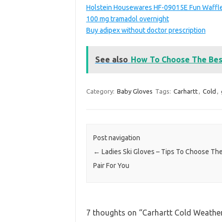
Holstein Housewares HF-09015E Fun Waffle 
100 mg tramadol overnight
Buy adipex without doctor prescription
See also
How To Choose The Bes
Category:
Baby Gloves
Tags:
Carhartt
,
Cold
,
Post navigation
←
Ladies Ski Gloves – Tips To Choose The
Pair For You
7 thoughts on “
Carhartt Cold Weathe