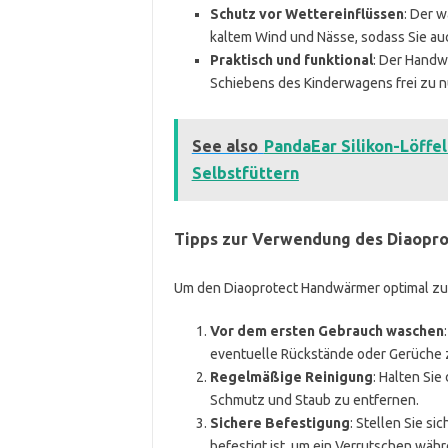
Schutz vor Wettereinflüssen
: Der 
kaltem Wind und Nässe, sodass Sie a
Praktisch und funktional
: Der Handw
Schiebens des Kinderwagens frei zu 
See also
PandaEar Silikon-Löffel
Selbstfüttern
Tipps zur Verwendung des Diaopr
Um den Diaoprotect Handwärmer optimal zu 
Vor dem ersten Gebrauch waschen
eventuelle Rückstände oder Gerüche 
Regelmäßige Reinigung
: Halten Si
Schmutz und Staub zu entfernen.
Sichere Befestigung
: Stellen Sie s
befestigt ist, um ein Verrutschen wä