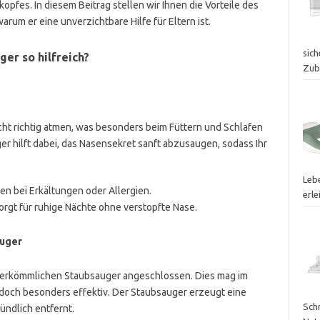
fes. In diesem Beitrag stellen wir Ihnen die Vorteile des
rum er eine unverzichtbare Hilfe für Eltern ist.
sich
er so hilfreich?
Zub
cht richtig atmen, was besonders beim Füttern und Schlafen
r hilft dabei, das Nasensekret sanft abzusaugen, sodass Ihr
Leb
men bei Erkältungen oder Allergien.
erle
Sorgt für ruhige Nächte ohne verstopfte Nase.
auger
herkömmlichen Staubsauger angeschlossen. Dies mag im
doch besonders effektiv. Der Staubsauger erzeugt eine
Schr
ündlich entfernt.