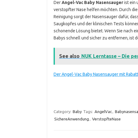
Der
Angel-Vac Baby Nasensauger
ist ein 
verstopfter Nase helfen möchten. Durch die
Reinigung sorgt der Nasensauger dafür, das
Saugkopfes und der klinischen Tests können 
schonende Lösung bietet. Wenn Sie nach e
Babys schnell und sicher zu entfernen, ist 
See also
NUK Lerntasse – Die pe
Der Angel-Vac Baby Nasensauger mit Rabat
Category:
Baby
Tags:
AngelVac
,
Babynasens
SichereAnwendung
,
VerstopfteNase