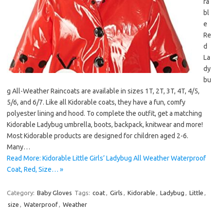
ra
bl
e
Re
d
La
dy
bu
g All-Weather Raincoats are available in sizes 1T, 2T, 3T, 4T, 4/5,
5/6, and 6/7. Like all Kidorable coats, they have a fun, comfy
polyester lining and hood. To complete the outfit, get a matching
Kidorable Ladybug umbrella, boots, backpack, knitwear and more!
Most Kidorable products are designed for children aged 2-6.
Many…
Read More: Kidorable Little Girls’ Ladybug All Weather Waterproof
Coat, Red, Size… »
Category:
Baby Gloves
Tags:
coat
,
Girls
,
Kidorable
,
Ladybug
,
Little
,
size
,
Waterproof
,
Weather