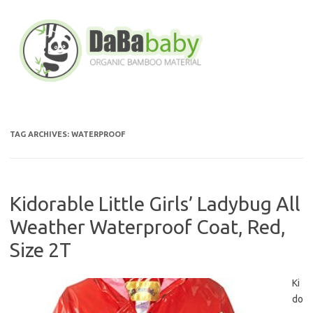
Skip
to
content
TAG ARCHIVES:
WATERPROOF
Kidorable Little Girls’ Ladybug All
Weather Waterproof Coat, Red,
Size 2T
Ki
do