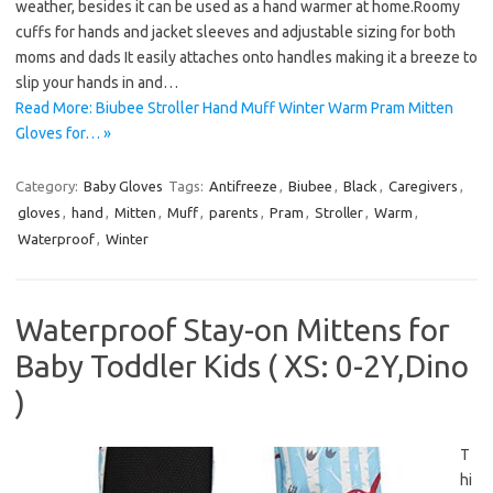
weather, besides it can be used as a hand warmer at home.Roomy
cuffs for hands and jacket sleeves and adjustable sizing for both
moms and dads It easily attaches onto handles making it a breeze to
slip your hands in and…
Read More: Biubee Stroller Hand Muff Winter Warm Pram Mitten
Gloves for… »
Category:
Baby Gloves
Tags:
Antifreeze
,
Biubee
,
Black
,
Caregivers
,
gloves
,
hand
,
Mitten
,
Muff
,
parents
,
Pram
,
Stroller
,
Warm
,
Waterproof
,
Winter
Waterproof Stay-on Mittens for
Baby Toddler Kids ( XS: 0-2Y,Dino
)
T
hi