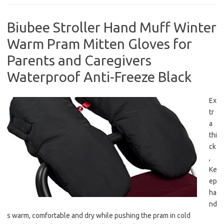
Biubee Stroller Hand Muff Winter
Warm Pram Mitten Gloves for
Parents and Caregivers
Waterproof Anti-Freeze Black
Ex
tr
a
thi
ck
,
Ke
ep
ha
nd
s warm, comfortable and dry while pushing the pram in cold