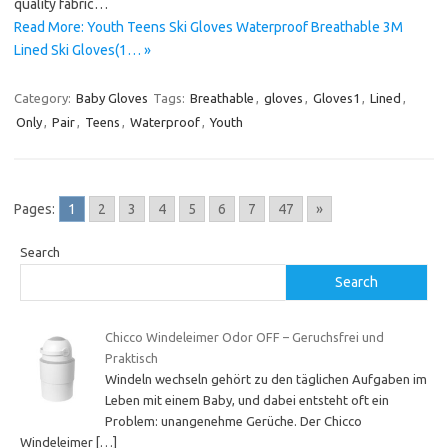
quality fabric…
Read More: Youth Teens Ski Gloves Waterproof Breathable 3M
Lined Ski Gloves(1… »
Category:
Baby Gloves
Tags:
Breathable
,
gloves
,
Gloves1
,
Lined
,
Only
,
Pair
,
Teens
,
Waterproof
,
Youth
Pages:
1
2
3
4
5
6
7
47
»
Search
Search
Chicco Windeleimer Odor OFF – Geruchsfrei und
Praktisch
Windeln wechseln gehört zu den täglichen Aufgaben im
Leben mit einem Baby, und dabei entsteht oft ein
Problem: unangenehme Gerüche. Der Chicco
Windeleimer
[…]