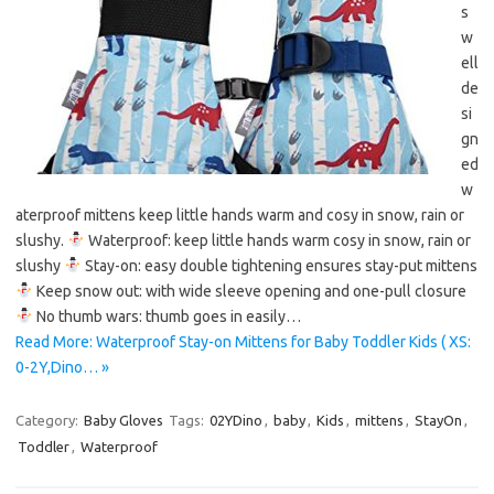
s
w
ell
de
si
gn
ed
w
aterproof mittens keep little hands warm and cosy in snow, rain or
slushy.
Waterproof: keep little hands warm cosy in snow, rain or
slushy
Stay-on: easy double tightening ensures stay-put mittens
Keep snow out: with wide sleeve opening and one-pull closure
No thumb wars: thumb goes in easily…
Read More: Waterproof Stay-on Mittens for Baby Toddler Kids ( XS:
0-2Y,Dino… »
Category:
Baby Gloves
Tags:
02YDino
,
baby
,
Kids
,
mittens
,
StayOn
,
Toddler
,
Waterproof