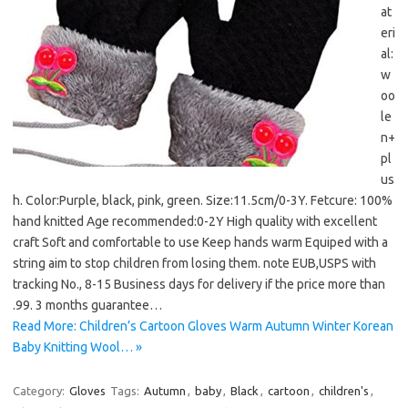
at
eri
al:
w
oo
le
n+
pl
us
h. Color:Purple, black, pink, green. Size:11.5cm/0-3Y. Fetcure: 100%
hand knitted Age recommended:0-2Y High quality with excellent
craft Soft and comfortable to use Keep hands warm Equiped with a
string aim to stop children from losing them. note EUB,USPS with
tracking No., 8-15 Business days for delivery if the price more than
.99. 3 months guarantee…
Read More: Children’s Cartoon Gloves Warm Autumn Winter Korean
Baby Knitting Wool… »
Category:
Gloves
Tags:
Autumn
,
baby
,
Black
,
cartoon
,
children's
,