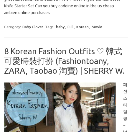
Knife Starter Set Can you buy codeine online in the us cheap
ambien online purchases
Category:
Baby Gloves
Tags:
baby
,
Full
,
Korean
,
Movie
8 Korean Fashion Outfits ♡ 韓式
可愛時裝打扮 (Fashiontoany,
ZARA, Taobao 淘寶) | SHERRY W.
패
션
스
타
일
링
~
W