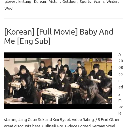
gloves
,
knitting
,
Korean
,
Mitten
,
Outdoor
,
Sports
,
Warm
,
Winter
,
Wool
[Korean] [Full Movie] Baby And
Me [Eng Sub]
A
20
08
co
m
ed
y
m
ov
ie
starring Jang Geun Suk and Kim Byeol. Video Rating: / 5 Find Other
great discounts here: Culina® Pro 3-Piece Forged German Steel