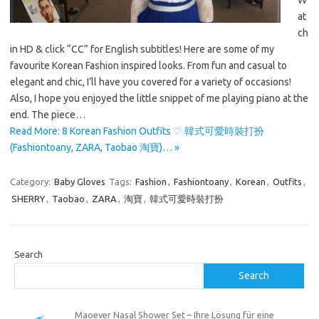
at
ch
in HD & click “CC” for English subtitles! Here are some of my
favourite Korean Fashion inspired looks. From fun and casual to
elegant and chic, I’ll have you covered for a variety of occasions!
Also, I hope you enjoyed the little snippet of me playing piano at the
end. The piece…
Read More: 8 Korean Fashion Outfits ♡ 韓式可愛時裝打扮
(Fashiontoany, ZARA, Taobao 淘寶)… »
Category:
Baby Gloves
Tags:
Fashion
,
Fashiontoany
,
Korean
,
Outfits
,
SHERRY
,
Taobao
,
ZARA
,
淘寶
,
韓式可愛時裝打扮
Search
Search
Maoever Nasal Shower Set – Ihre Lösung für eine