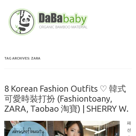
Skip
to
content
TAG ARCHIVES:
ZARA
8 Korean Fashion Outfits ♡ 韓式
可愛時裝打扮 (Fashiontoany,
ZARA, Taobao 淘寶) | SHERRY W.
패
션