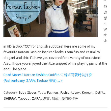
스
타
일
링
~
W
at
ch
in HD & click “CC” for English subtitles! Here are some of my
favourite Korean Fashion inspired looks. From fun and casual to
elegant and chic, I’ll have you covered for a variety of occasions!
Also, I hope you enjoyed the little snippet of me playing piano at the
end. The piece…
Read More: 8 Korean Fashion Outfits ♡ 韓式可愛時裝打扮
(Fashiontoany, ZARA, Taobao 淘寶)… »
Category:
Baby Gloves
Tags:
Fashion
,
Fashiontoany
,
Korean
,
Outfits
,
SHERRY
,
Taobao
,
ZARA
,
淘寶
,
韓式可愛時裝打扮