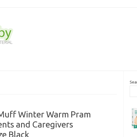
Sea
 Muff Winter Warm Pram
ents and Caregivers
ze Black