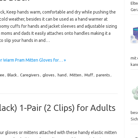
Elte
Ger
hick, Keep hands warm, comfortable and dry while pushing the
cold weather, besides it can be used as a hand warmer at
omy cuffs for hands and jacket sleeves and adjustable sizing
 moms and dads It easily attaches onto handles making it a
to slip your hands in and…
mit
er Warm Pram Mitten Gloves for… »
kan
bee
,
Black
,
Caregivers
,
gloves
,
hand
,
Mitten
,
Muff
,
parents
,
lack) 1-Pair (2 Clips) for Adults
bes
Sic
ur gloves or mittens attached with these handy elastic mitten