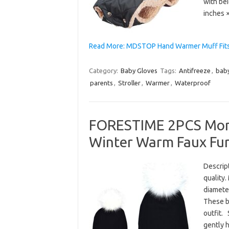
with bei
inches ×
Read More: MDSTOP Hand Warmer Muff Fits f
Category:
Baby Gloves
Tags:
Antifreeze
,
bab
parents
,
Stroller
,
Warmer
,
Waterproof
FORESTIME 2PCS Mom
Winter Warm Faux Fur
Descrip
quality.
diamete
These b
outfit. 
gently 