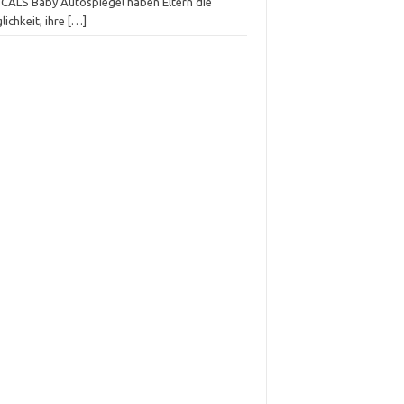
CALS Baby Autospiegel haben Eltern die
ichkeit, ihre
[…]