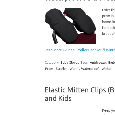
Extra t
pram in 
home.Ro
for both
breeze 
Read More: Biubee Stroller Hand Muff Wint
Category:
Baby Gloves
Tags:
Antifreeze
,
Biu
Pram
,
Stroller
,
Warm
,
Waterproof
,
Winter
Elastic Mitten Clips (B
and Kids
Keep yo