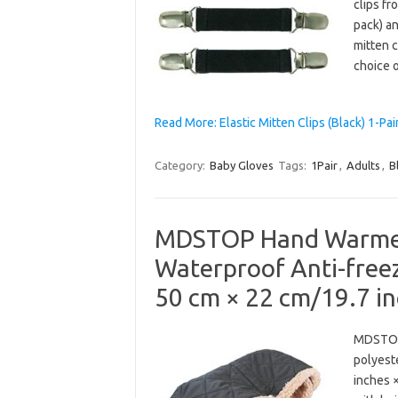
clips fr
pack) an
mitten c
choice o
Read More: Elastic Mitten Clips (Black) 1-Pai
Category:
Baby Gloves
Tags:
1Pair
,
Adults
,
B
MDSTOP Hand Warmer M
Waterproof Anti-freez
50 cm × 22 cm/19.7 in
MDSTOP 
polyest
inches ×