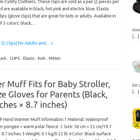
om Comfy Clothiers. These clips are sold as a pair (2 pieces per
d are available in black, hot pink and electric blue. Elastic
lips (glove clips) that are great for kids or adults. Available in
f 3 colors: black,…
Kin
[…]
r (2 Clips) for Adults and… »
lack
,
CLIPS
,
Elastic
,
Kids
,
Mitten
uff Fits for Baby Stroller,
Ein 
e Gloves for Parents (Black,
[…]
ches × 8.7 inches)
Hand Warmer Muff Information 1 Material: Waterproof
er pongee + warm polar fleece 2 Size: 50 cm × 22 cm/19.7
 8.7 inches 3 Weight: 0.1 kg/0.22 lb 4 Color: Black surface