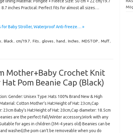
RAS
ge lining Material: Pongee + Fleece Size: 50 cm × 22 cm/19.7
Mögl
 8.7 inches Practical: Perfect fits for almost all sizes…
or Baby Stroller, Waterproof Anti-freeze… »
y
,
Black
,
cm/19.7
,
Fits
,
gloves
,
hand
,
Inches
,
MDSTOP
,
Muff
,
 Mother+Baby Crochet Knit
 Hat Pom Beanie Cap (Black)
tion: Gender: Unisex Type: Hats 100% Brand New & High
 Material: Cotton Mother’s Hat:Height of Hat: 23cm,Cap
r: 23cm Baby’s Hat:Height of Hat: 20cm,Cap diameter: 18.5cm
eanies are the perfect Fall/Winter accessory,Work with any
Suitable for ages in children (3M-4 years old) Beanies can be
hand washed,the pom can’t be removeable when you do