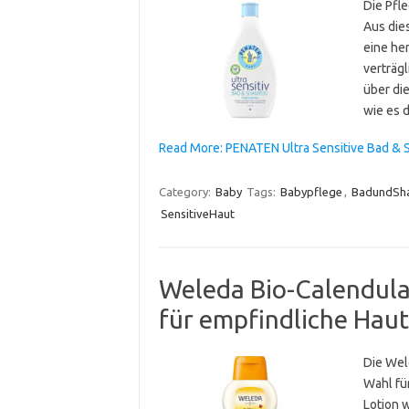
Die Pfl
Aus die
eine he
verträgl
über di
wie es 
Read More: PENATEN Ultra Sensitive Bad & 
Category:
Baby
Tags:
Babypflege
,
BadundSh
SensitiveHaut
Weleda Bio-Calendula
für empfindliche Haut
Die Wel
Wahl für
Lotion 