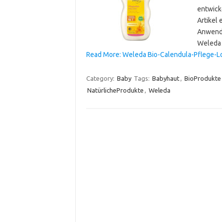
entwicke
Artikel 
Anwendu
Weled
Read More: Weleda Bio-Calendula-Pflege-Lot
Category:
Baby
Tags:
Babyhaut
,
BioProdukte
NatürlicheProdukte
,
Weleda