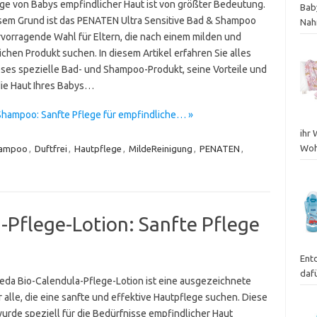
ege von Babys empfindlicher Haut ist von größter Bedeutung.
Bab
sem Grund ist das PENATEN Ultra Sensitive Bad & Shampoo
Nah
rvorragende Wahl für Eltern, die nach einem milden und
ichen Produkt suchen. In diesem Artikel erfahren Sie alles
eses spezielle Bad- und Shampoo-Produkt, seine Vorteile und
die Haut Ihres Babys…
Shampoo: Sanfte Pflege für empfindliche… »
ihr 
Wohl
ampoo
,
Duftfrei
,
Hautpflege
,
MildeReinigung
,
PENATEN
,
-Pflege-Lotion: Sanfte Pflege
Ent
dafü
eda Bio-Calendula-Pflege-Lotion ist eine ausgezeichnete
 alle, die eine sanfte und effektive Hautpflege suchen. Diese
wurde speziell für die Bedürfnisse empfindlicher Haut