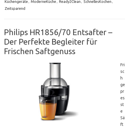
Küchengeräte
,
ModerneKüche
,
Ready2Clean
,
SchnellesKochen
,
Zeitsparend
Philips HR1856/70 Entsafter –
Der Perfekte Begleiter für
Frischen Saftgenuss
Fri
sc
h
ge
pr
es
st
e
Sä
ft