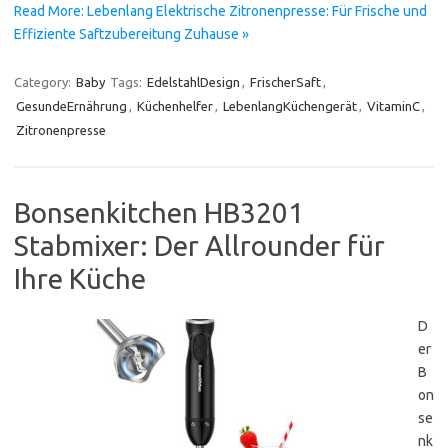
Read More: Lebenlang Elektrische Zitronenpresse: Für Frische und
Effiziente Saftzubereitung Zuhause »
Category:
Baby
Tags:
EdelstahlDesign
,
FrischerSaft
,
GesundeErnährung
,
Küchenhelfer
,
LebenlangKüchengerät
,
VitaminC
,
Zitronenpresse
Bonsenkitchen HB3201
Stabmixer: Der Allrounder für
Ihre Küche
D
er
B
on
se
nk