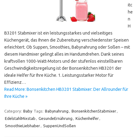
itc
he
n
H
B3201 Stabmixer ist ein leistungsstarkes und vielseitiges
Küchengerät, das Ihnen die Zubereitung verschiedenster Speisen
erleichtert. Ob Suppen, Smoothies, Babynahrung oder Soßen – mit
diesem Handmixer gelingt alles im Handumdrehen. Dank seines
kraftvollen 1000-Watt-Motors und der stufenlos einstellbaren
Geschwindigkeitsregelung ist der Bonsenkitchen HB3201 der
ideale Helfer für Ihre Küche. 1. Leistungsstarker Motor für
Effizienz…
Read More: Bonsenkitchen HB3201 Stabmixer: Der Allrounder für
Ihre Küche »
Category:
Baby
Tags:
Babynahrung
,
BonsenkitchenStabmixer
,
EdelstahlMixstab
,
GesundeErnährung
,
Küchenhelfer
,
SmoothieLiebhaber
,
SuppenUndSoßen