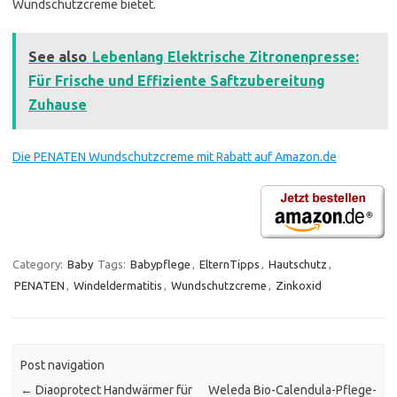
Wundschutzcreme bietet.
See also
Lebenlang Elektrische Zitronenpresse:
Für Frische und Effiziente Saftzubereitung
Zuhause
Die PENATEN Wundschutzcreme mit Rabatt auf Amazon.de
Category:
Baby
Tags:
Babypflege
,
ElternTipps
,
Hautschutz
,
PENATEN
,
Windeldermatitis
,
Wundschutzcreme
,
Zinkoxid
Post navigation
←
Diaoprotect Handwärmer für
Weleda Bio-Calendula-Pflege-