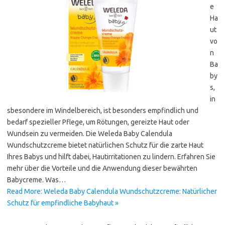
e
Ha
ut
vo
n
Ba
by
s,
in
sbesondere im Windelbereich, ist besonders empfindlich und
bedarf spezieller Pflege, um Rötungen, gereizte Haut oder
Wundsein zu vermeiden. Die Weleda Baby Calendula
Wundschutzcreme bietet natürlichen Schutz für die zarte Haut
Ihres Babys und hilft dabei, Hautirritationen zu lindern. Erfahren Sie
mehr über die Vorteile und die Anwendung dieser bewährten
Babycreme. Was…
Read More: Weleda Baby Calendula Wundschutzcreme: Natürlicher
Schutz für empfindliche Babyhaut »