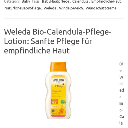
Category:
Baby
Tags:
BabyHautpflege
,
Calendula
,
EmpfindlicheHaut
,
NatürlicheBabypflege
,
Weleda
,
Windelbereich
,
Wundschutzcreme
Weleda Bio-Calendula-Pflege-
Lotion: Sanfte Pflege für
empfindliche Haut
Di
e
W
el
ed
a
Bi
o-
Ca
le