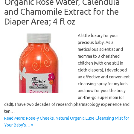
Organic Rose Water, Calendula
and Chamomile Extract for the
Diaper Area; 4 fl oz
A little luxury for your
precious baby. As a
meticulous scientist and
momma to 3 cherished
children (with one still in
cloth diapers), I developed
an effective and convenient
cleansing spray for my kids
and now for you, the busy
on-the-go super mom (or
dad!). I have two decades of research pharmacology experience and
ten…
Read More: Rose-y Cheeks, Natural Organic Luxe Cleansing Mist for
Your Baby’s… »