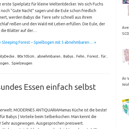
e erste Spielplatz für kleine Weltentdecker. Wo sich Fuchs
l noch “Gute Nacht” sagen und die Eule schon friedlich
ert, werden Babys die Tiere sehr schnell aus ihrem
chlaf reißen und den Wald mit Leben erfüllen. Die Eule, der
Ave
 die Blätter auf der…
SCD
 Sleeping Forest – Spielbogen mit 5 abnehmbaren… »
ityDecke
,
80x105cm
,
abnehmbaren
,
Babys
,
Fehn
,
Forest
,
für
,
bogen
,
Spielzeugen
ihr 
undes Essen einfach selbst
Wohl
lerwelt: MODERNES ANTIQUARIAMamas Küche ist die beste!
für Babys | Vorteile beim Selberkochen: Man kennt die
! Sehr ausgewogen. Ausgesprochen preiswert.