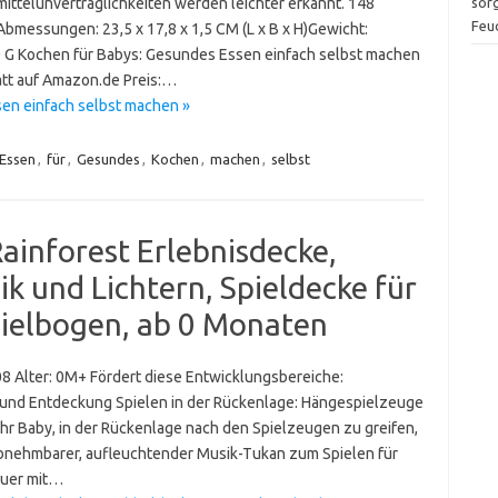
sor
ittelunverträglichkeiten werden leichter erkannt. 148
Feu
Abmessungen: 23,5 x 17,8 x 1,5 CM (L x B x H)Gewicht:
 G Kochen für Babys: Gesundes Essen einfach selbst machen
att auf Amazon.de Preis:…
en einfach selbst machen »
Essen
,
für
,
Gesundes
,
Kochen
,
machen
,
selbst
Rainforest Erlebnisdecke,
k und Lichtern, Spieldecke für
ielbogen, ab 0 Monaten
08 Alter: 0M+ Fördert diese Entwicklungsbereiche:
und Entdeckung Spielen in der Rückenlage: Hängespielzeuge
r Baby, in der Rückenlage nach den Spielzeugen zu greifen,
Abnehmbarer, aufleuchtender Musik-Tukan zum Spielen für
auer mit…