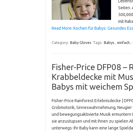
Lebensm
Seiten. 
500,000
mit Rab
Read More: Kochen für Babys: Gesundes Ess
Category:
Baby Gloves
Tags:
Babys
,
einfach
,
Fisher-Price DFP08 – 
Krabbeldecke mit Musi
Babys mit weichem Sp
Fisher-Price Rainforest Erlebnisdecke | DFP
Grobmotorik, Sinneswahrnehmung, Neugier 
und bewegungsaktivierte Musik ermuntern Ih
sie anzustupsen und mit ihnen zu spielen 
unterwegs: Ihr Baby kann eine lange Spield