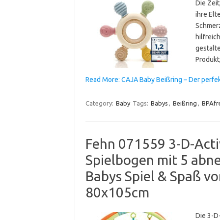
Die Zei
ihre El
Schmerz
hilfrei
gestalte
Produkt,
Read More: CAJA Baby Beißring – Der perfek
Category:
Baby
Tags:
Babys
,
Beißring
,
BPAfr
Fehn 071559 3-D-Activ
Spielbogen mit 5 abn
Babys Spiel & Spaß v
80x105cm
Die 3-D-