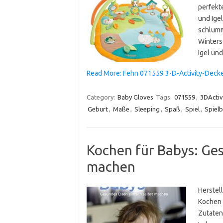
perfekt
und Ige
schlumm
Winters
Igel und
Read More: Fehn 071559 3-D-Activity-Decke
Category:
Baby Gloves
Tags:
071559
,
3DActiv
Geburt
,
Maße
,
Sleeping
,
Spaß
,
Spiel
,
Spiel
Kochen für Babys: Ges
machen
Herstel
Kochen 
Zutaten