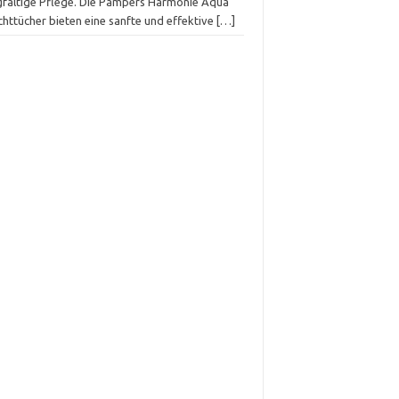
gfältige Pflege. Die Pampers Harmonie Aqua
chttücher bieten eine sanfte und effektive
[…]