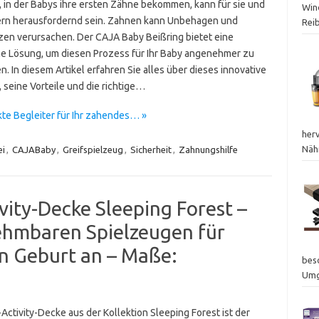
t, in der Babys ihre ersten Zähne bekommen, kann für sie und
Wind
tern herausfordernd sein. Zahnen kann Unbehagen und
Rei
en verursachen. Der CAJA Baby Beißring bietet eine
che Lösung, um diesen Prozess für Ihr Baby angenehmer zu
n. In diesem Artikel erfahren Sie alles über dieses innovative
 seine Vorteile und die richtige…
te Begleiter für Ihr zahendes… »
her
Nähr
ei
,
CAJABaby
,
Greifspielzeug
,
Sicherheit
,
Zahnungshilfe
ity-Decke Sleeping Forest –
ehmbaren Spielzeugen für
on Geburt an – Maße:
bes
Um
Activity-Decke aus der Kollektion Sleeping Forest ist der