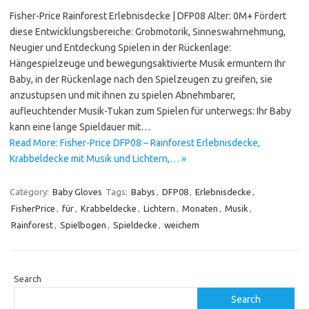
Fisher-Price Rainforest Erlebnisdecke | DFP08 Alter: 0M+ Fördert
diese Entwicklungsbereiche: Grobmotorik, Sinneswahrnehmung,
Neugier und Entdeckung Spielen in der Rückenlage:
Hängespielzeuge und bewegungsaktivierte Musik ermuntern Ihr
Baby, in der Rückenlage nach den Spielzeugen zu greifen, sie
anzustupsen und mit ihnen zu spielen Abnehmbarer,
aufleuchtender Musik-Tukan zum Spielen für unterwegs: Ihr Baby
kann eine lange Spieldauer mit…
Read More: Fisher-Price DFP08 – Rainforest Erlebnisdecke,
Krabbeldecke mit Musik und Lichtern,… »
Category:
Baby Gloves
Tags:
Babys
,
DFP08
,
Erlebnisdecke
,
FisherPrice
,
für
,
Krabbeldecke
,
Lichtern
,
Monaten
,
Musik
,
Rainforest
,
Spielbogen
,
Spieldecke
,
weichem
Search
Search