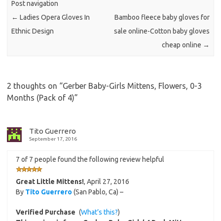
Post navigation
←
Ladies Opera Gloves In
Bamboo fleece baby gloves for
Ethnic Design
sale online-Cotton baby gloves
cheap online
→
2 thoughts on “
Gerber Baby-Girls Mittens, Flowers, 0-3
Months (Pack of 4)
”
Tito Guerrero
September 17, 2016
7 of 7 people found the following review helpful
Great Little Mittens!
,
April 27, 2016
By
Tito Guerrero
(San Pablo, Ca) –
Verified Purchase
(
What’s this?
)