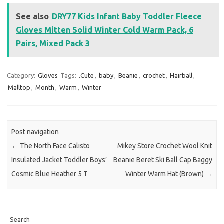
See also
DRY77 Kids Infant Baby Toddler Fleece
Gloves Mitten Solid Winter Cold Warm Pack, 6
Pairs, Mixed Pack 3
Category:
Gloves
Tags:
.Cute
,
baby
,
Beanie
,
crochet
,
Hairball
,
Malltop
,
Month
,
Warm
,
Winter
Post navigation
←
The North Face Calisto
Mikey Store Crochet Wool Knit
Insulated Jacket Toddler Boys’
Beanie Beret Ski Ball Cap Baggy
Cosmic Blue Heather 5 T
Winter Warm Hat (Brown)
→
Search