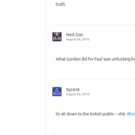
truth.
Neil Das
August 26, 2016
What Gordon did for Paul was unfucking bel
Xyrent
August 26, 2016
its all down to the british public – shit.
#bre