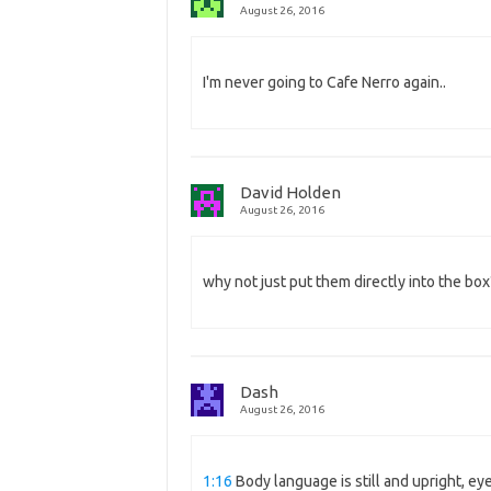
August 26, 2016
I'm never going to Cafe Nerro again..
David Holden
August 26, 2016
why not just put them directly into the box?
Dash
August 26, 2016
1:16
Body language is still and upright, eye 