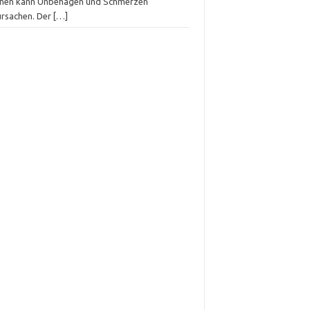
nen kann Unbehagen und Schmerzen
ursachen. Der
[…]