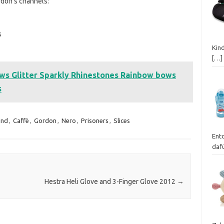
ordon’s channels:
s
Kin
[…]
ws Glitter Sparkly Rhinestones Rainbow bows
s
ind
,
Caffè
,
Gordon
,
Nero
,
Prisoners
,
Slices
Ent
dafü
Hestra Heli Glove and 3-Finger Glove 2012
→