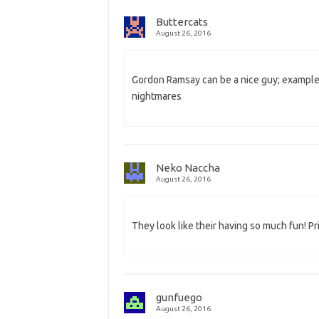
Buttercats
August 26, 2016
Gordon Ramsay can be a nice guy; example r
nightmares
Neko Naccha
August 26, 2016
They look like their having so much fun! Pr
gunfuego
August 26, 2016