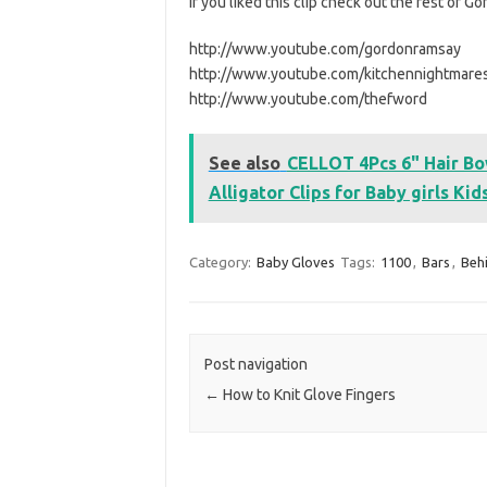
If you liked this clip check out the rest of G
http://www.youtube.com/gordonramsay
http://www.youtube.com/kitchennightmare
http://www.youtube.com/thefword
See also
CELLOT 4Pcs 6" Hair Bo
Alligator Clips for Baby girls Kid
Category:
Baby Gloves
Tags:
1100
,
Bars
,
Beh
Post navigation
←
How to Knit Glove Fingers