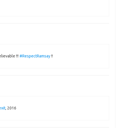
ievable !!!
#RespectRamsay
!!
xit
, 2016