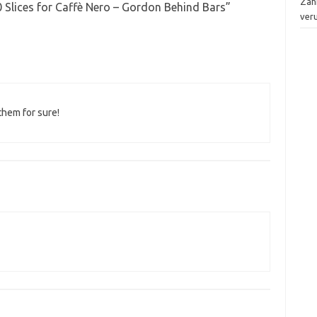
Zah
 Slices for Caffè Nero – Gordon Behind Bars
”
ver
 them for sure!