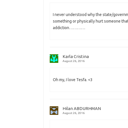
I never understood why the state/governmen
something or physically hurt someone that'
addiction…………
Karla Cristina
August 26, 2016
Oh my, I love Tesfa. <3
Hilan ABDURHMAN
August 26, 2016