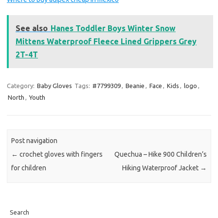
See also
Hanes Toddler Boys Winter Snow
Mittens Waterproof Fleece Lined Grippers Grey
2T-4T
Category:
Baby Gloves
Tags:
#7799309
,
Beanie
,
Face
,
Kids
,
logo
,
North
,
Youth
Post navigation
←
crochet gloves with fingers
Quechua – Hike 900 Children’s
for children
Hiking Waterproof Jacket
→
Search