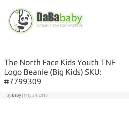
Skip
to
content
The North Face Kids Youth TNF
Logo Beanie (Big Kids) SKU:
#7799309
By
Baby
|
May 24, 2016