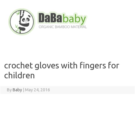
Skip
to
content
crochet gloves with fingers for
children
By
Baby
|
May 24, 2016