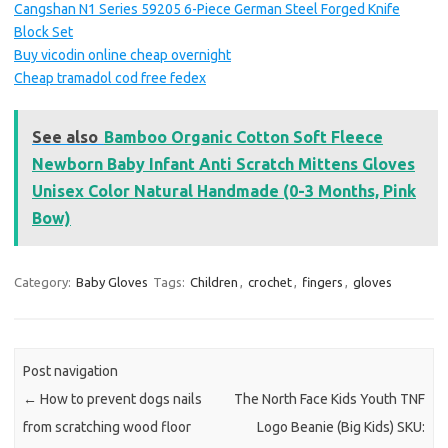
Cangshan N1 Series 59205 6-Piece German Steel Forged Knife
Block Set
Buy vicodin online cheap overnight
Cheap tramadol cod free fedex
See also
Bamboo Organic Cotton Soft Fleece
Newborn Baby Infant Anti Scratch Mittens Gloves
Unisex Color Natural Handmade (0-3 Months, Pink
Bow)
Category:
Baby Gloves
Tags:
Children
,
crochet
,
fingers
,
gloves
Post navigation
←
How to prevent dogs nails
The North Face Kids Youth TNF
from scratching wood floor
Logo Beanie (Big Kids) SKU: