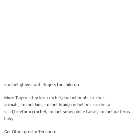
crochet gloves with fingers for children
More Tags:marley hair crochet,crochet boots,crochet
animals,crochet kids,crochet braid,crochet hdc,crochet a
scarf,freeform crochet,crochet senegalese twists,crochet patterns
baby
Get Other great offers here: