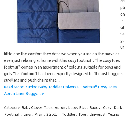
cri
pti
on
：
Gi
ve
yo
ur
little one the comfort they deserve when you are on the move or
even just relaxing at home with this cosy footmuff. The cosy toes
footmuff comes in an assortment of colours suitable for boys and
girls This footmuff has been expertly designed to fit most buggies,
strollers and push chairs that…
Read More: Yuxing Baby Toddler Universal Footmuff Cosy Toes
Apron Liner Buggy… »
Category:
Baby Gloves
Tags:
Apron
,
baby
,
Blue
,
Buggy
,
Cosy
,
Dark
,
Footmuff
,
Liner
,
Pram
,
Stroller
,
Toddler
,
Toes
,
Universal
,
Yuxing