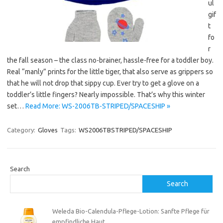
ul
gif
t
fo
r
the fall season – the class no-brainer, hassle-free for a toddler boy.
Real “manly” prints for the little tiger, that also serve as grippers so
that he will not drop that sippy cup. Ever try to get a glove on a
toddler’s little fingers? Nearly impossible. That’s why this winter
set…
Read More: WS-2006TB-STRIPED/SPACESHIP »
Category:
Gloves
Tags:
WS2006TBSTRIPED/SPACESHIP
Search
Search
Weleda Bio-Calendula-Pflege-Lotion: Sanfte Pflege für
empfindliche Haut