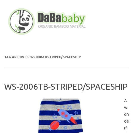
Skip
to
content
TAG ARCHIVES:
WS2006TBSTRIPED/SPACESHIP
WS-2006TB-STRIPED/SPACESHIP
A
w
on
de
rf