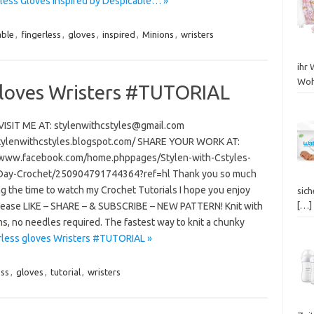
rless Gloves inspired by Despicable… »
able
,
fingerless
,
gloves
,
inspired
,
Minions
,
wristers
ihr 
Wohl
gloves Wristers #TUTORIAL
 VISIT ME AT: stylenwithcstyles@gmail.com
stylenwithcstyles.blogspot.com/ SHARE YOUR WORK AT:
/www.facebook.com/home.phppages/Stylen-with-Cstyles-
ay-Crochet/250904791744364?ref=hl Thank you so much
ng the time to watch my Crochet Tutorials I hope you enjoy
sich
lease LIKE – SHARE – & SUBSCRIBE – NEW PATTERN! Knit with
[…]
s, no needles required. The fastest way to knit a chunky
rless gloves Wristers #TUTORIAL »
ess
,
gloves
,
tutorial
,
wristers