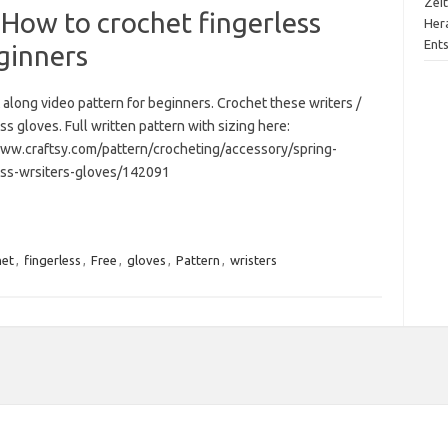
Zei
 How to crochet fingerless
Her
Ent
eginners
along video pattern for beginners. Crochet these writers /
ss gloves. Full written pattern with sizing here:
www.craftsy.com/pattern/crocheting/accessory/spring-
ess-wrsiters-gloves/142091
het
,
fingerless
,
Free
,
gloves
,
Pattern
,
wristers