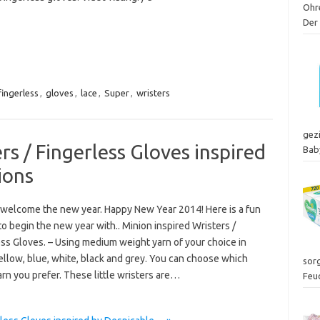
Ohr
Der
fingerless
,
gloves
,
lace
,
Super
,
wristers
gez
s / Fingerless Gloves inspired
Bab
ions
 welcome the new year. Happy New Year 2014! Here is a fun
to begin the new year with.. Minion inspired Wristers /
ss Gloves. – Using medium weight yarn of your choice in
ellow, blue, white, black and grey. You can choose which
sor
rn you prefer. These little wristers are…
Feu