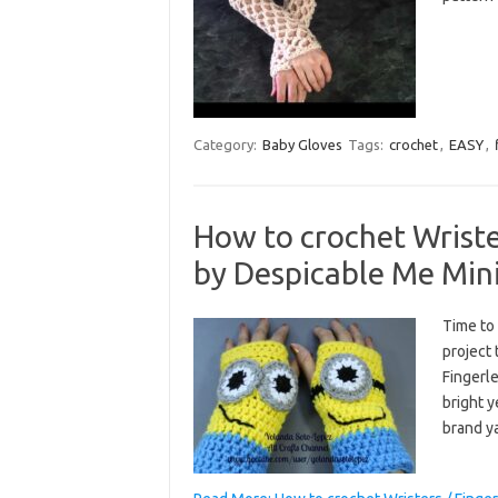
Category:
Baby Gloves
Tags:
crochet
,
EASY
,
How to crochet Wrister
by Despicable Me Min
Time to
project 
Fingerle
bright y
brand ya