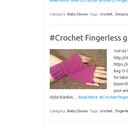
Read More: How to crochet Wristers / Finge
Category:
Baby Gloves
Tags:
crochet
,
Despic
#Crochet Fingerless 
?ref=hl
http://
https:/
Bag-O-D
for taki
them! P
your arm
style blanket.…
Read More: #Crochet Finge
Category:
Baby Gloves
Tags:
crochet
,
fingerl