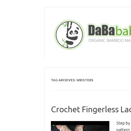
Skip
to
content
TAG ARCHIVES:
WRISTERS
Crochet Fingerless Lac
Step by 
pattern 