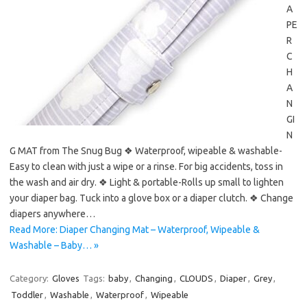
A
PE
R
C
H
A
N
GI
N
G MAT from The Snug Bug ❖ Waterproof, wipeable & washable-
Easy to clean with just a wipe or a rinse. For big accidents, toss in
the wash and air dry. ❖ Light & portable-Rolls up small to lighten
your diaper bag. Tuck into a glove box or a diaper clutch. ❖ Change
diapers anywhere…
Read More: Diaper Changing Mat – Waterproof, Wipeable &
Washable – Baby… »
Category:
Gloves
Tags:
baby
,
Changing
,
CLOUDS
,
Diaper
,
Grey
,
Toddler
,
Washable
,
Waterproof
,
Wipeable