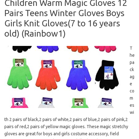
Children Warm Magic Gloves 12
Pairs Teens Winter Gloves Boys
Girls Knit Gloves(7 to 16 years
old) (Rainbow1)
T
he
pa
ck
ag
e
co
m
es
wi
th 2 pairs of black,2 pairs of white,2 pairs of blue,2 pairs of pink,2
pairs of red,2 pairs of yellow magic gloves. These magic stretchy
gloves are great for boys and girls costume accessory, field