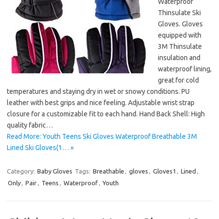
Waterproof
Thinsulate Ski
Gloves. Gloves
equipped with
3M Thinsulate
insulation and
waterproof lining,
great for cold
temperatures and staying dry in wet or snowy conditions. PU
leather with best grips and nice feeling. Adjustable wrist strap
closure for a customizable fit to each hand. Hand Back Shell: High
quality fabric…
Read More: Youth Teens Ski Gloves Waterproof Breathable 3M
Lined Ski Gloves(1… »
Category:
Baby Gloves
Tags:
Breathable
,
gloves
,
Gloves1
,
Lined
,
Only
,
Pair
,
Teens
,
Waterproof
,
Youth