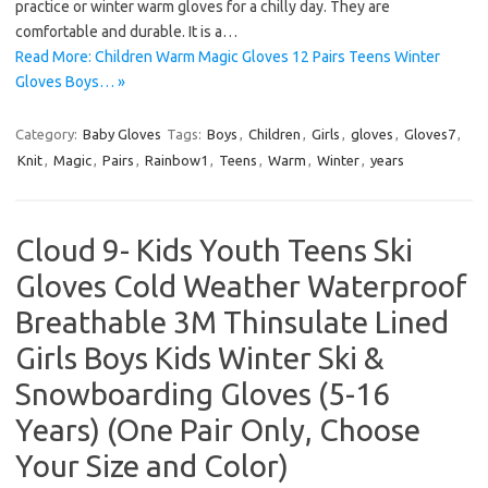
practice or winter warm gloves for a chilly day. They are
comfortable and durable. It is a…
Read More: Children Warm Magic Gloves 12 Pairs Teens Winter
Gloves Boys… »
Category:
Baby Gloves
Tags:
Boys
,
Children
,
Girls
,
gloves
,
Gloves7
,
Knit
,
Magic
,
Pairs
,
Rainbow1
,
Teens
,
Warm
,
Winter
,
years
Cloud 9- Kids Youth Teens Ski
Gloves Cold Weather Waterproof
Breathable 3M Thinsulate Lined
Girls Boys Kids Winter Ski &
Snowboarding Gloves (5-16
Years) (One Pair Only, Choose
Your Size and Color)