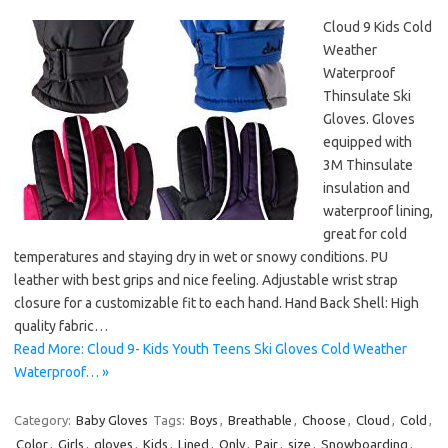
Cloud 9 Kids Cold
Weather
Waterproof
Thinsulate Ski
Gloves. Gloves
equipped with
3M Thinsulate
insulation and
waterproof lining,
great for cold
temperatures and staying dry in wet or snowy conditions. PU
leather with best grips and nice feeling. Adjustable wrist strap
closure for a customizable fit to each hand. Hand Back Shell: High
quality fabric…
Read More: Cloud 9- Kids Youth Teens Ski Gloves Cold Weather
Waterproof… »
Category:
Baby Gloves
Tags:
Boys
,
Breathable
,
Choose
,
Cloud
,
Cold
,
Color
,
Girls
,
gloves
,
Kids
,
Lined
,
Only
,
Pair
,
size
,
Snowboarding
,