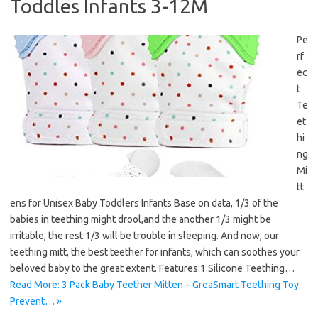
Toddles Infants 3-12M
Pe
rf
ec
t
Te
et
hi
ng
Mi
tt
ens for Unisex Baby Toddlers Infants Base on data, 1/3 of the
babies in teething might drool,and the another 1/3 might be
irritable, the rest 1/3 will be trouble in sleeping. And now, our
teething mitt, the best teether for infants, which can soothes your
beloved baby to the great extent. Features:1.Silicone Teething…
Read More: 3 Pack Baby Teether Mitten – GreaSmart Teething Toy
Prevent… »