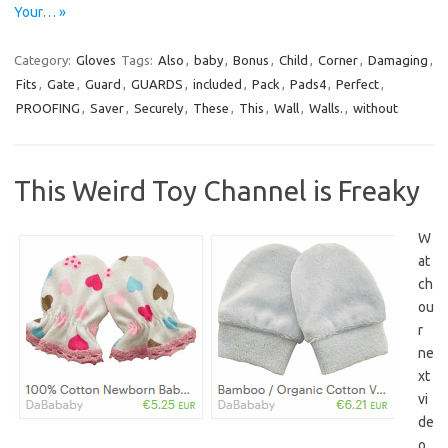
Your… »
Category:
Gloves
Tags:
Also
,
baby
,
Bonus
,
Child
,
Corner
,
Damaging
,
Fits
,
Gate
,
Guard
,
GUARDS
,
included
,
Pack
,
Pads4
,
Perfect
,
PROOFING
,
Saver
,
Securely
,
These
,
This
,
Wall
,
Walls.
,
without
This Weird Toy Channel is Freaky
W
at
ch
ou
r
ne
xt
vi
de
o