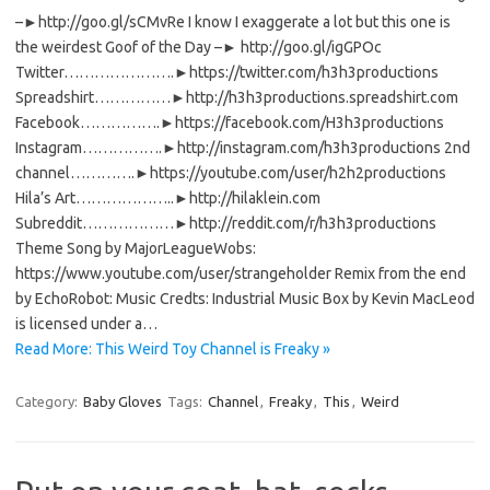
–►http://goo.gl/sCMvRe I know I exaggerate a lot but this one is
the weirdest Goof of the Day –► http://goo.gl/igGPOc
Twitter………………….►https://twitter.com/h3h3productions
Spreadshirt……………►http://h3h3productions.spreadshirt.com
Facebook…………….►https://facebook.com/H3h3productions
Instagram…………….►http://instagram.com/h3h3productions 2nd
channel………….►https://youtube.com/user/h2h2productions
Hila’s Art………………..►http://hilaklein.com
Subreddit………………►http://reddit.com/r/h3h3productions
Theme Song by MajorLeagueWobs:
https://www.youtube.com/user/strangeholder Remix from the end
by EchoRobot: Music Credts: Industrial Music Box by Kevin MacLeod
is licensed under a…
Read More: This Weird Toy Channel is Freaky »
Category:
Baby Gloves
Tags:
Channel
,
Freaky
,
This
,
Weird