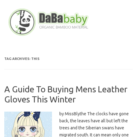
Skip
to
content
TAG ARCHIVES:
THIS
A Guide To Buying Mens Leather
Gloves This Winter
by MissBlythe The clocks have gone
back, the leaves have all but left the
trees and the Siberian swans have
migrated south. It can mean only one