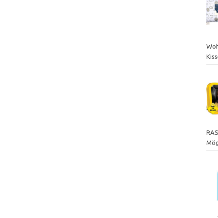
Woh
Kis
RAS
Mögl