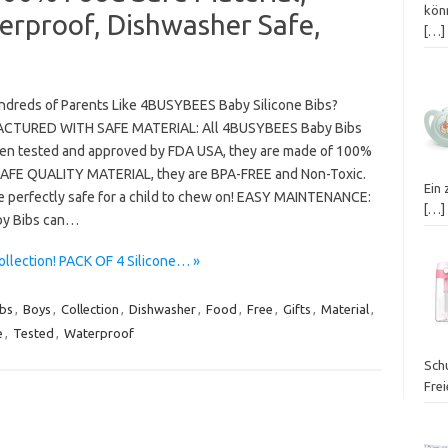
kön
erproof, Dishwasher Safe,
[…]
dreds of Parents Like 4BUSYBEES Baby Silicone Bibs?
CTURED WITH SAFE MATERIAL: All 4BUSYBEES Baby Bibs
en tested and approved by FDA USA, they are made of 100%
FE QUALITY MATERIAL, they are BPA-FREE and Non-Toxic.
Ein 
e perfectly safe for a child to chew on! EASY MAINTENANCE:
[…]
y Bibs can…
llection! PACK OF 4 Silicone… »
ibs
,
Boys
,
Collection
,
Dishwasher
,
Food
,
Free
,
Gifts
,
Material
,
e
,
Tested
,
Waterproof
Sch
Fre