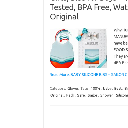
Tested, BPA Free, Wat
Original
Why Hun
MANUFA
have be
FOOD SA
They ar
4BB Bab
Read More: BABY SILICONE BIBS – SAILOR Co
Category:
Gloves
Tags:
100%
,
baby
,
Best
,
B
Original
,
Pack
,
Safe
,
Sailor
,
Shower
,
Silicon