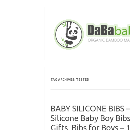
Skip
to
content
TAG ARCHIVES:
TESTED
BABY SILICONE BIBS –
Silicone Baby Boy Bi
Gifts, Bibs for Boys –