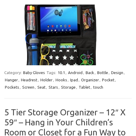
Category:
Baby Gloves
Tags:
10.1
,
Android
,
Back
,
Bottle
,
Design
,
Hanger
,
Headrest
,
Holder
,
Hooks
,
Ipad
,
Organizer
,
Pocket
,
Pockets
,
Screen
,
Seat
,
Stars
,
Storage
,
Tablet
,
touch
5 Tier Storage Organizer – 12″ X
59″ – Hang in Your Children’s
Room or Closet for a Fun Way to