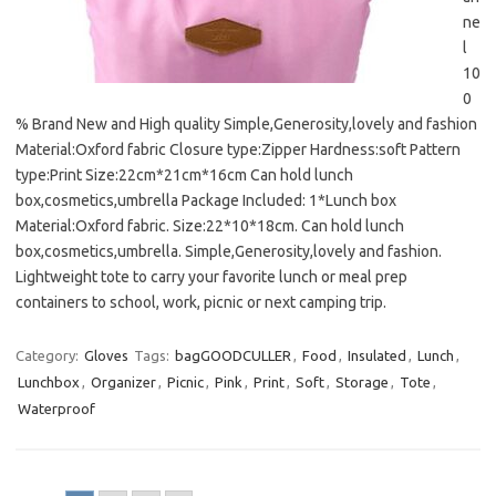
ne
l
10
0
% Brand New and High quality Simple,Generosity,lovely and fashion
Material:Oxford fabric Closure type:Zipper Hardness:soft Pattern
type:Print Size:22cm*21cm*16cm Can hold lunch
box,cosmetics,umbrella Package Included: 1*Lunch box
Material:Oxford fabric. Size:22*10*18cm. Can hold lunch
box,cosmetics,umbrella. Simple,Generosity,lovely and fashion.
Lightweight tote to carry your favorite lunch or meal prep
containers to school, work, picnic or next camping trip.
Category:
Gloves
Tags:
bagGOODCULLER
,
Food
,
Insulated
,
Lunch
,
Lunchbox
,
Organizer
,
Picnic
,
Pink
,
Print
,
Soft
,
Storage
,
Tote
,
Waterproof