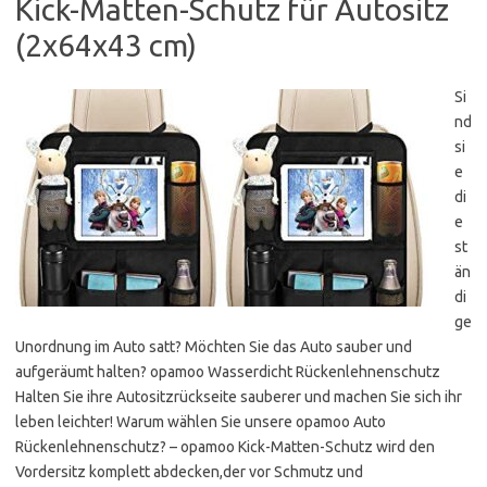
Kick-Matten-Schutz für Autositz
(2x64x43 cm)
Si
nd
si
e
di
e
st
än
di
ge
Unordnung im Auto satt? Möchten Sie das Auto sauber und
aufgeräumt halten? opamoo Wasserdicht Rückenlehnenschutz
Halten Sie ihre Autositzrückseite sauberer und machen Sie sich ihr
leben leichter! Warum wählen Sie unsere opamoo Auto
Rückenlehnenschutz? – opamoo Kick-Matten-Schutz wird den
Vordersitz komplett abdecken,der vor Schmutz und