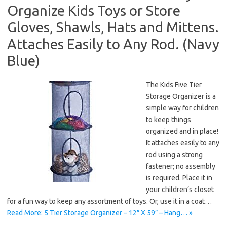
Organize Kids Toys or Store
Gloves, Shawls, Hats and Mittens.
Attaches Easily to Any Rod. (Navy
Blue)
The Kids Five Tier
Storage Organizer is a
simple way for children
to keep things
organized and in place!
It attaches easily to any
rod using a strong
fastener; no assembly
is required. Place it in
your children’s closet
for a fun way to keep any assortment of toys. Or, use it in a coat…
Read More: 5 Tier Storage Organizer – 12″ X 59″ – Hang… »