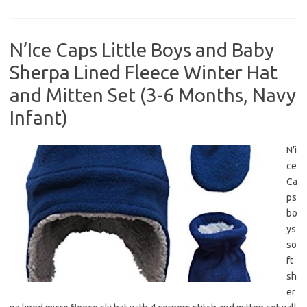
N’Ice Caps Little Boys and Baby
Sherpa Lined Fleece Winter Hat
and Mitten Set (3-6 Months, Navy
Infant)
N’i
ce
Ca
ps
bo
ys
so
ft
sh
er