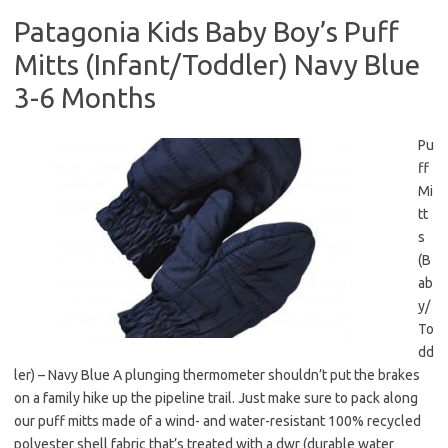
Patagonia Kids Baby Boy’s Puff
Mitts (Infant/Toddler) Navy Blue
3-6 Months
Pu
ff
Mi
tt
s
(B
ab
y/
To
dd
ler) – Navy Blue A plunging thermometer shouldn’t put the brakes
on a family hike up the pipeline trail. Just make sure to pack along
our puff mitts made of a wind- and water-resistant 100% recycled
polyester shell fabric that’s treated with a dwr (durable water