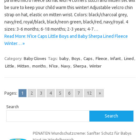
pa lined micro fleece ski hat with 4 corners stitch and mitten set will
be sure to keep your child warm this winter! Adjustable velcro chin
strap on hat, elastic on mitten wrist. Colors: black/charcoal grey,
navy/red, royal/black, black/neon green, black/red, navy/royal. 4
sizes: 3-6 months; 6-18 months; 2-3 years; 4-7…
Read More: N’Ice Caps Little Boys and Baby Sherpa Lined Fleece
Winter… »
Category:
Baby Gloves
Tags:
baby
,
Boys
,
Caps
,
Fleece
,
Infant
,
Lined
,
Little
,
Mitten
,
months
,
N'Ice
,
Navy
,
Sherpa
,
Winter
Pages:
1
2
3
4
5
6
7
12
»
Search
Search
PENATEN Wundschutzcreme: Sanfter Schutz für Babys
Haut im Windelbereich