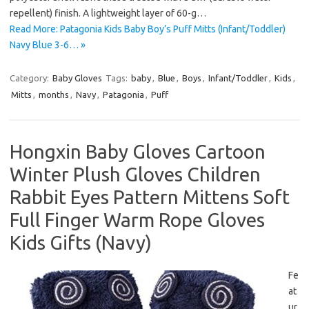
repellent) finish. A lightweight layer of 60-g…
Read More: Patagonia Kids Baby Boy’s Puff Mitts (Infant/Toddler)
Navy Blue 3-6… »
Category:
Baby Gloves
Tags:
baby
,
Blue
,
Boys
,
Infant/Toddler
,
Kids
,
Mitts
,
months
,
Navy
,
Patagonia
,
Puff
Hongxin Baby Gloves Cartoon
Winter Plush Gloves Children
Rabbit Eyes Pattern Mittens Soft
Full Finger Warm Rope Gloves
Kids Gifts (Navy)
Fe
at
ur