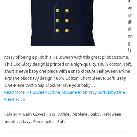
ll
yo
ur
lif
el
on
g
fa
ntasy of being a pilot this Halloween with this great pilot costume.
This Old Glory design is printed on a high-quality 100% cotton, soft,
short sleeve baby one piece with a snap closure. Halloween airline
airplane pilot navy design 100% Cotton, Short Sleeve, Soft, Baby
One-Piece With Snap Closure Have your baby…
Read More: Halloween Airline Airplane Pilot Navy Soft Baby One
Piece –… »
Category:
Baby Gloves
Tags:
Airline
,
Airplane
,
baby
,
Halloween
,
months
,
Navy
,
Piece
,
pilot
,
Soft