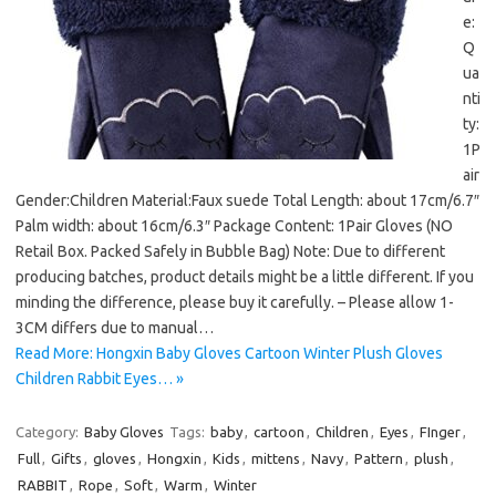
e:
Q
ua
nti
ty:
1P
air
Gender:Children Material:Faux suede Total Length: about 17cm/6.7″
Palm width: about 16cm/6.3″ Package Content: 1Pair Gloves (NO
Retail Box. Packed Safely in Bubble Bag) Note: Due to different
producing batches, product details might be a little different. If you
minding the difference, please buy it carefully. – Please allow 1-
3CM differs due to manual…
Read More: Hongxin Baby Gloves Cartoon Winter Plush Gloves
Children Rabbit Eyes… »
Category:
Baby Gloves
Tags:
baby
,
cartoon
,
Children
,
Eyes
,
FInger
,
Full
,
Gifts
,
gloves
,
Hongxin
,
Kids
,
mittens
,
Navy
,
Pattern
,
plush
,
RABBIT
,
Rope
,
Soft
,
Warm
,
Winter