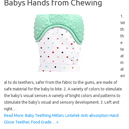
Babys Hands from Chewing
1.
Wi
th
th
e
te
at
m
at
eri
al to do teethers, safer From the fabric to the gums, are made of
safe material for the baby to bite. 2. A variety of colors to stimulate
the baby’s visual senses A variety of bright colors and patterns to
stimulate the baby’s visual and sensory development. 3. Left and
right…
Read More: Baby Teething Mitten, Lintelek Anti-absorption Hand
Glove Teether, Food Grade… »