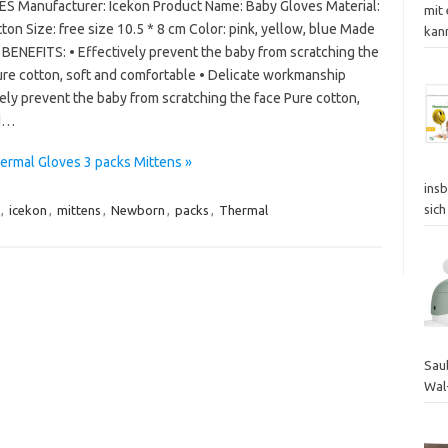
S Manufacturer: Icekon Product Name: Baby Gloves Material:
mit
ton Size: free size 10.5 * 8 cm Color: pink, yellow, blue Made
kan
 BENEFITS: • Effectively prevent the baby from scratching the
Pure cotton, soft and comfortable • Delicate workmanship
ely prevent the baby from scratching the face Pure cotton,
nd…
rmal Gloves 3 packs Mittens »
insb
sich
,
icekon
,
mittens
,
Newborn
,
packs
,
Thermal
Sau
Wal