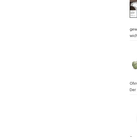
gew
wic
Ohr
Der