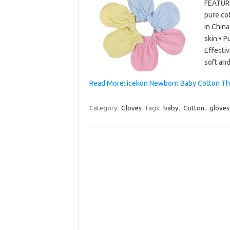
FEATURE
pure cot
in China
skin • 
Effectiv
soft a
Read More: icekon Newborn Baby Cotton The
Category:
Gloves
Tags:
baby
,
Cotton
,
gloves