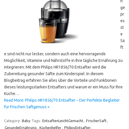
h
ge
pr
es
st
e
Sä
ft
e sind nicht nur lecker, sondern auch eine hervorragende
Möglichkeit, Vitamine und Nährstoffe in Ihre tägliche Ernährung zu
integrieren. Mit dem Philips HR1856/70 Entsafter wird die
Zubereitung gesunder Säfte zum Kinderspiel. In diesem
Blogbeitrag erfahren Sie alles über die Vorteile und Funktionen
dieses leistungsstarken Entsafters und warum er ein Muss für Ihre
Küche…
Read More: Philips HR1856/70 Entsafter – Der Perfekte Begleiter
für Frischen Saftgenuss »
Category:
Baby
Tags:
EntsaftenLeichtGemacht
,
FrischerSaft
,
GesundeErnährung
,
Küchenhelfer
,
PhilipsEntsafter
,