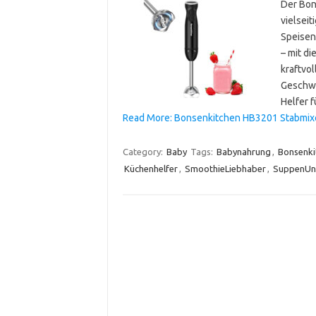
Der Bon
vielsei
Speisen
– mit d
kraftvo
Geschwi
Helfer f
Read More: Bonsenkitchen HB3201 Stabmixer
Category:
Baby
Tags:
Babynahrung
,
Bonsenki
Küchenhelfer
,
SmoothieLiebhaber
,
SuppenUn