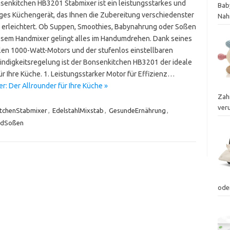
senkitchen HB3201 Stabmixer ist ein leistungsstarkes und
Bab
tiges Küchengerät, das Ihnen die Zubereitung verschiedenster
Nah
 erleichtert. Ob Suppen, Smoothies, Babynahrung oder Soßen
iesem Handmixer gelingt alles im Handumdrehen. Dank seines
llen 1000-Watt-Motors und der stufenlos einstellbaren
ndigkeitsregelung ist der Bonsenkitchen HB3201 der ideale
ür Ihre Küche. 1. Leistungsstarker Motor für Effizienz…
: Der Allrounder für Ihre Küche »
Zah
ver
tchenStabmixer
,
EdelstahlMixstab
,
GesundeErnährung
,
dSoßen
ode