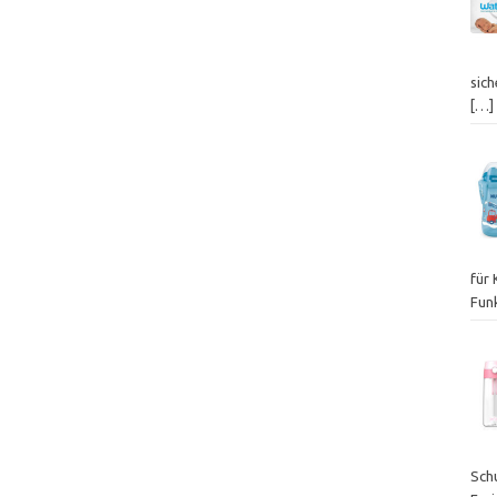
sich
[…]
für
Fun
Sch