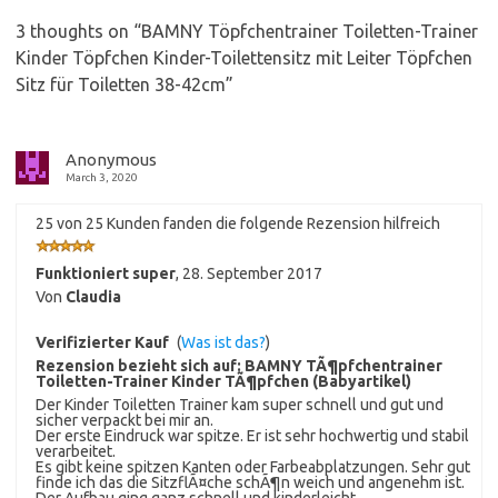
3 thoughts on “
BAMNY Töpfchentrainer Toiletten-Trainer
Kinder Töpfchen Kinder-Toilettensitz mit Leiter Töpfchen
Sitz für Toiletten 38-42cm
”
Anonymous
March 3, 2020
25 von 25 Kunden fanden die folgende Rezension hilfreich
Funktioniert super
,
28. September 2017
Von
Claudia
Verifizierter Kauf
(
Was ist das?
)
Rezension bezieht sich auf:
BAMNY TÃ¶pfchentrainer
Toiletten-Trainer Kinder TÃ¶pfchen (Babyartikel)
Der Kinder Toiletten Trainer kam super schnell und gut und
sicher verpackt bei mir an.
Der erste Eindruck war spitze. Er ist sehr hochwertig und stabil
verarbeitet.
Es gibt keine spitzen Kanten oder Farbeabplatzungen. Sehr gut
finde ich das die SitzflÃ¤che schÃ¶n weich und angenehm ist.
Der Aufbau ging ganz schnell und kinderleicht.