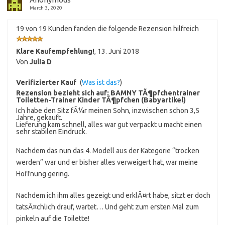
March 3, 2020
19 von 19 Kunden fanden die folgende Rezension hilfreich
Klare Kaufempfehlung!
,
13. Juni 2018
Von
Julia D
Verifizierter Kauf
(
Was ist das?
)
Rezension bezieht sich auf:
BAMNY TÃ¶pfchentrainer
Toiletten-Trainer Kinder TÃ¶pfchen (Babyartikel)
Ich habe den Sitz fÃ¼r meinen Sohn, inzwischen schon 3,5
Jahre, gekauft.
Lieferung kam schnell, alles war gut verpackt u macht einen
sehr stabilen Eindruck.
Nachdem das nun das 4. Modell aus der Kategorie “trocken
werden” war und er bisher alles verweigert hat, war meine
Hoffnung gering.
Nachdem ich ihm alles gezeigt und erklÃ¤rt habe, sitzt er doch
tatsÃ¤chlich drauf, wartet… Und geht zum ersten Mal zum
pinkeln auf die Toilette!