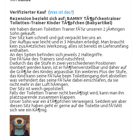
Verifizierter Kauf
(
Was ist das?
)
Rezension bezieht sich auf:
BAMNY TÃ¶pfchentrainer
Toiletten-Trainer Kinder TÃ¶pfchen (Babyartikel)
Wir haben diesen Toiletten Trainer fÃ¼r unseren 2 jÃ¤hrigen
Sohn gekauft.
Der Sitz kam schnell und gut verpackt bei uns an.
Der Aufbau war leicht und in 3 Minuten erledigt. Man braucht
kein zusÃ¤tzliches Werkzeug, alles ist bereits im Lieferumfang
enthalten.
An den Seiten befinden sich jeweils 2 Haltegriffe.
Die FÃ¼Ãe des Trainers sind rutschfest.
Dadurch das die Stufe in zwei verschiedenen Positionen
montiert werden kann, ist er hÃ¶henverstellbar und daher auf
die GrÃ¶Ãe des Kindes anpassbar. Ein weiteres Plus der Stufe,
das Kind kann seine FÃ¼Ãe beim Toilettengang dort abstellen
was verhindert das seine FÃ¼Ãe dabei einschlafen, da sie
nicht mehr in der Luft hÃ¤ngen.
Der Sitz ist weich gepolstert.
Falls der Toiletten Trainer nicht benÃ¶tigt wird, kann man ihn
platzsparende zusammen klappen.
Unser Sohn war ein âTÃ¶pfchen Verweigerâ. Seitdem wir aber
diesen Sitz haben geht er gerne auf die Toilette und fÃ¼hlt
sich wie ein KÃ¶nig.