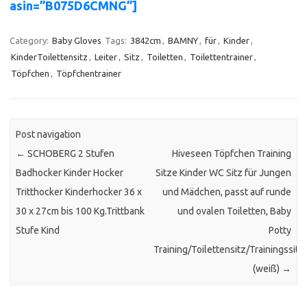
asin=”B075D6CMNG”]
Category:
Baby Gloves
Tags:
3842cm
,
BAMNY
,
für
,
Kinder
,
KinderToilettensitz
,
Leiter
,
Sitz
,
Toiletten
,
Toilettentrainer
,
Töpfchen
,
Töpfchentrainer
Post navigation
←
SCHOBERG 2 Stufen
Hiveseen Töpfchen Training
Badhocker Kinder Hocker
Sitze Kinder WC Sitz für Jungen
Tritthocker Kinderhocker 36 x
und Mädchen, passt auf runde
30 x 27cm bis 100 Kg.Trittbank
und ovalen Toiletten, Baby
Stufe Kind
Potty
Training/Toilettensitz/Trainingssitz
(weiß)
→