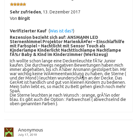
Sehr zufrieden
,
13. Dezember 2017
Von
Birgit
Verifizierter Kauf
(
Was ist das?
)
Rezension bezieht sich auf:
ANSMANN LED
Sternenhimmel Projektor MarienkÃ¤fer – Einschlafhilfe
mit Farbspiel – Nachtlicht mit Sensor Touch als
Kinderlampe Kinderlicht Nachttischlampe Nachtlampe
fÃ¼r Baby & Kind im Kinderzimmer (Werkzeug)
Ich wollte schon lange eine Deckenleuchte fÃ¼r Junior
kaufen. Die durchwegs negativen Bewertungen haben mich
immer abgehalten, bis ich Ã¼ber Ansmann gestolpert bin. Mir
war wichtig keine WÃ¤rmeentwicklung zu haben, die Sterne (
und der Mond ) leuchten wunderschÃ¶n an der Decke. Das
GerÃ¤t ist handlich und gut von kleinen Kindern zu bedienen.
Mein Sohn liebt es, so macht zu Bett gehen gleich noch mehr
SpaÃ.
Die Sterne leuchten je nach Wunsch : orange, grÃ¼n oder
blau. Es gibt auch die Option : Farbwechsel ( abwechselnd die
oben genannten Farben ).
Anonymous
July 17, 2019