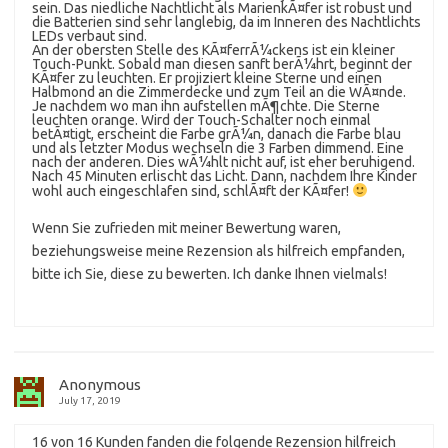
sein. Das niedliche Nachtlicht als MarienkÃ¤fer ist robust und
die Batterien sind sehr langlebig, da im Inneren des Nachtlichts
LEDs verbaut sind.
An der obersten Stelle des KÃ¤ferrÃ¼ckens ist ein kleiner
Touch-Punkt. Sobald man diesen sanft berÃ¼hrt, beginnt der
KÃ¤fer zu leuchten. Er projiziert kleine Sterne und einen
Halbmond an die Zimmerdecke und zum Teil an die WÃ¤nde.
Je nachdem wo man ihn aufstellen mÃ¶chte. Die Sterne
leuchten orange. Wird der Touch-Schalter noch einmal
betÃ¤tigt, erscheint die Farbe grÃ¼n, danach die Farbe blau
und als letzter Modus wechseln die 3 Farben dimmend. Eine
nach der anderen. Dies wÃ¼hlt nicht auf, ist eher beruhigend.
Nach 45 Minuten erlischt das Licht. Dann, nachdem Ihre Kinder
wohl auch eingeschlafen sind, schlÃ¤ft der KÃ¤fer!
Wenn Sie zufrieden mit meiner Bewertung waren,
beziehungsweise meine Rezension als hilfreich empfanden,
bitte ich Sie, diese zu bewerten. Ich danke Ihnen vielmals!
Anonymous
July 17, 2019
16 von 16 Kunden fanden die folgende Rezension hilfreich