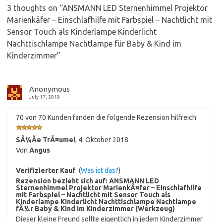
3 thoughts on “
ANSMANN LED Sternenhimmel Projektor
Marienkäfer – Einschlafhilfe mit Farbspiel – Nachtlicht mit
Sensor Touch als Kinderlampe Kinderlicht
Nachttischlampe Nachtlampe für Baby & Kind im
Kinderzimmer
”
Anonymous
July 17, 2019
70 von 70 Kunden fanden die folgende Rezension hilfreich
SÃ¼Ãe TrÃ¤ume!
,
4. Oktober 2018
Von
Angus
Verifizierter Kauf
(
Was ist das?
)
Rezension bezieht sich auf:
ANSMANN LED
Sternenhimmel Projektor MarienkÃ¤fer – Einschlafhilfe
mit Farbspiel – Nachtlicht mit Sensor Touch als
Kinderlampe Kinderlicht Nachttischlampe Nachtlampe
fÃ¼r Baby & Kind im Kinderzimmer (Werkzeug)
Dieser kleine Freund sollte eigentlich in jedem Kinderzimmer