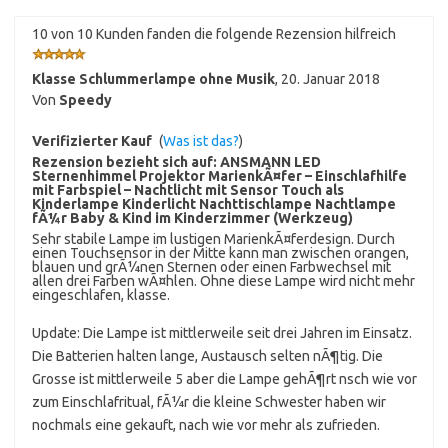
10 von 10 Kunden fanden die folgende Rezension hilfreich
Klasse Schlummerlampe ohne Musik
,
20. Januar 2018
Von
Speedy
Verifizierter Kauf
(
Was ist das?
)
Rezension bezieht sich auf:
ANSMANN LED
Sternenhimmel Projektor MarienkÃ¤fer – Einschlafhilfe
mit Farbspiel – Nachtlicht mit Sensor Touch als
Kinderlampe Kinderlicht Nachttischlampe Nachtlampe
fÃ¼r Baby & Kind im Kinderzimmer (Werkzeug)
Sehr stabile Lampe im lustigen MarienkÃ¤ferdesign. Durch
einen Touchsensor in der Mitte kann man zwischen orangen,
blauen und grÃ¼nen Sternen oder einen Farbwechsel mit
allen drei Farben wÃ¤hlen. Ohne diese Lampe wird nicht mehr
eingeschlafen, klasse.
Update: Die Lampe ist mittlerweile seit drei Jahren im Einsatz.
Die Batterien halten lange, Austausch selten nÃ¶tig. Die
Grosse ist mittlerweile 5 aber die Lampe gehÃ¶rt nsch wie vor
zum Einschlafritual, fÃ¼r die kleine Schwester haben wir
nochmals eine gekauft, nach wie vor mehr als zufrieden.