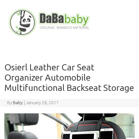
Skip
to
content
Osierl Leather Car Seat
Organizer Automobile
Multifunctional Backseat Storage
By
Baby
|
January 28, 2017