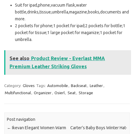
Suit for ipad,phone,vacuum flask,water
bottle,drinks,tissue,umbrella,magazine,books,documents and
more.
2 pockets for phone;1 pocket for ipad;2 pockets for bottle;1
pocket for tissue;1 large pocket for maganize;1 pocket for
umbrella.
See also
Product Review - Everlast MMA
Premium Leather Striking Gloves
Category:
Gloves
Tags:
Automobile
,
Backseat
,
Leather
,
Multifunctional
,
Organizer
,
Osierl
,
Seat
,
Storage
Post navigation
←
Ikevan Elegant Women Warm
Carter’s Baby Boys Winter Hat-