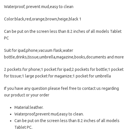
Waterproof, prevent mud,easy to clean
Color:black,red,orange,brown,heige,black 1
Can be put on the screen less than 8.2 inches of all models Tablet
PC
Suit for ipad,phone,vacuum flask,water
bottle,drinks,tissue,umbrella,magazine,books,documents and more
2 pockets for phone;1 pocket for ipad;2 pockets for bottle;1 pocket
for tissue;1 large pocket for maganize;1 pocket for umbrella
If you have any question please feel free to contact us regarding
our product or your order
Material:leather.
Waterproof,prevent mud,easy to clean.
Can be put on the screen less than 8.2 inches of all models
Tablet PC.