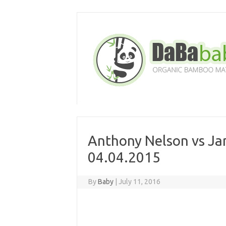
Skip
to
content
Anthony Nelson vs Jam
04.04.2015
By
Baby
|
July 11, 2016