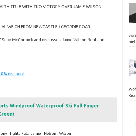
H TITLE WITH TKO VICTORY OVER JAMIE WILSON –
CIAL WEIGH FROM NEWCASTLE / GEORDIE ROAR.
vor
’ Sean McCormick and discusses Jamie Wilson fight and
biet
 30% discount
Woh
Kis
orts Windproof Waterproof Ski Full Finger
Green)
hony
,
fight
,
Full
,
Jamie
,
Nelson
,
Wilson