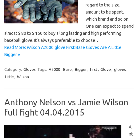
regard to the size,
amount to be spent,
which brand and so on.
One can expect to spend
almost $ 80 to $ 150 to buy a long lasting and high performing
baseball glove. It’s always preferable to choose…
Read More: Wilson A2000 glove First Base Gloves Are A Little
Bigger »
Category:
Gloves
Tags:
A2000
,
Base
,
Bigger
,
first
,
Glove
,
gloves
,
Little
,
Wilson
Anthony Nelson vs Jamie Wilson
full fight 04.04.2015
A
nt