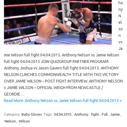
ho
ny
N
el
so
n
vs
Ja
mie Wilson full fight 04.04.2015. Anthony Nelson vs Jamie Wilson
full fight 04.04.2015 JOIN QUIZGROUP PARTNER PROGRAM:
Anthony Joshua vs Jason Gavern full fight 04.04.2015. ANTHONY
NELSON CLINCHES COMMONWEALTH TITLE WITH TKO VICTORY
OVER JAMIE WILSON – POST FIGHT INTERVIEW. ANTHONY NELSON
v JAMIE WILSON – OFFICIAL WEIGH FROM NEWCASTLE /
GEORDIE…
Read More: Anthony Nelson vs Jamie Wilson full fight 04.04.2015 »
Category:
Baby Gloves
Tags:
04.04.2015
,
Anthony
,
fight
,
Full
,
Jamie
,
Nelson
,
Wilson