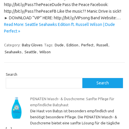
http://bit.ly/PassThePeaceDude Pass the Peace Facebook:
http://bit.ly/PassThePeaceFB Like the music?? Manic Drive is sick!!
► DOWNLOAD “VIP” HERE: http://bit.ly/VIPsong Band Website:…
Read More: Seattle Seahawks Edition ft. Russell Wilson | Dude
Perfect »
Category:
Baby Gloves
Tags:
Dude
,
Edition
,
Perfect
,
Russell
,
Seahawks
,
Seattle
,
Wilson
Search
Search
PENATEN Wasch- & Duschcreme: Sanfte Pflege für
empfindliche Babyhaut
Die Haut von Babys ist besonders empfindlich und
benötigt besondere Pflege. Die PENATEN Wasch- &
Duschcreme bietet eine sanfte Lösung für die tägliche
[…]