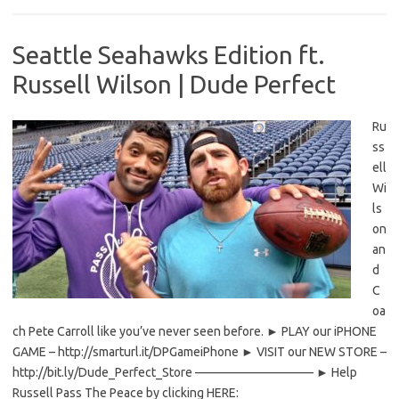
Seattle Seahawks Edition ft.
Russell Wilson | Dude Perfect
Ru
ss
ell
Wi
ls
on
an
d
C
oa
ch Pete Carroll like you’ve never seen before. ► PLAY our iPHONE
GAME – http://smarturl.it/DPGameiPhone ► VISIT our NEW STORE –
http://bit.ly/Dude_Perfect_Store —————————– ► Help
Russell Pass The Peace by clicking HERE: