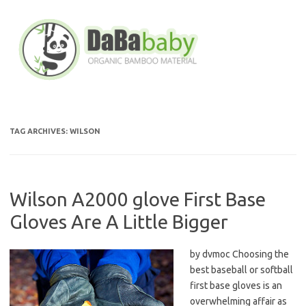
Skip
to
content
TAG ARCHIVES:
WILSON
Wilson A2000 glove First Base
Gloves Are A Little Bigger
by dvmoc Choosing the
best baseball or softball
first base gloves is an
overwhelming affair as