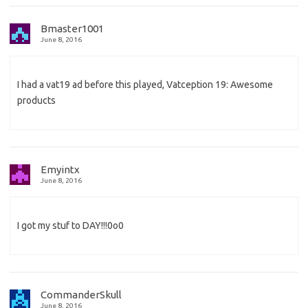
Bmaster1001
June 8, 2016
I had a vat19 ad before this played, Vatception 19: Awesome
products
Emyintx
June 8, 2016
I got my stuf to DAY!!!0o0
CommanderSkull
June 8, 2016