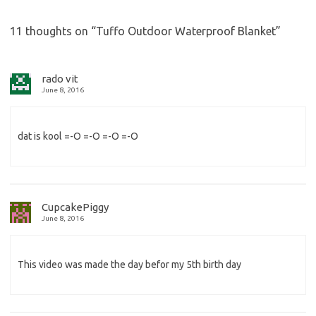
11 thoughts on “
Tuffo Outdoor Waterproof Blanket
”
rado vit
June 8, 2016
dat is kool =-O =-O =-O =-O
CupcakePiggy
June 8, 2016
This video was made the day befor my 5th birth day