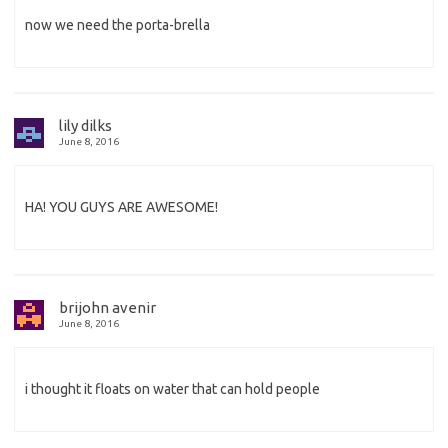
now we need the porta-brella
lily dilks
June 8, 2016
HA! YOU GUYS ARE AWESOME!
brijohn avenir
June 8, 2016
i thought it floats on water that can hold people