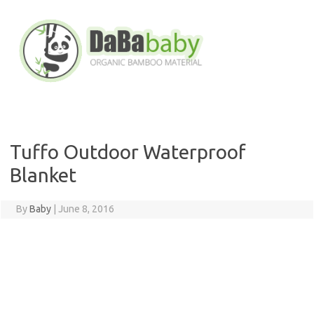
Skip
to
content
Tuffo Outdoor Waterproof
Blanket
By
Baby
|
June 8, 2016