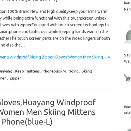
her
Nähr
tion:100% Brand New and High qualityKeep your arms warm
 while being extra functional with this touchscreen unisex
gloves with zipperEquipped with touch screen technology to
smartphone and tablet use while keeping hands warm in the
atherThe touch screen parts are on the index fingers of both
and also the…
Sau
yang Windproof Riding Zipper Gloves Women Men Skiing… »
Wal
uayang
,
Keep
,
mittens
,
PhoneblackM
,
riding
,
Skiing
,
men
,
Zipper
Gloves,Huayang Windproof
Ihn
 Women Men Skiing Mittens
erle
 Phone(blue-L)