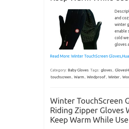
Descrip
and cozy
winter 
enable 
cold we
gloves 
Read More: Winter TouchScreen Gloves,Hua
Category:
Baby Gloves
Tags:
gloves
,
GlovesH
touchscreen
,
Warm
,
Windproof
,
Winter
,
Wo
Winter TouchScreen 
Riding Zipper Gloves
Keep Warm While Use