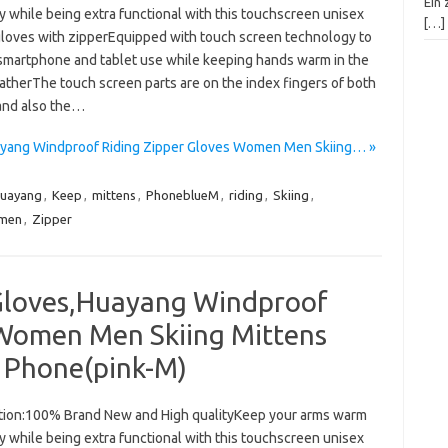
Ein 
 while being extra functional with this touchscreen unisex
[…]
gloves with zipperEquipped with touch screen technology to
smartphone and tablet use while keeping hands warm in the
atherThe touch screen parts are on the index fingers of both
and also the…
yang Windproof Riding Zipper Gloves Women Men Skiing… »
uayang
,
Keep
,
mittens
,
PhoneblueM
,
riding
,
Skiing
,
men
,
Zipper
Gloves,Huayang Windproof
 Women Men Skiing Mittens
 Phone(pink-M)
tion:100% Brand New and High qualityKeep your arms warm
 while being extra functional with this touchscreen unisex