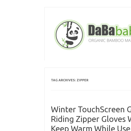
Skip
to
content
TAG ARCHIVES:
ZIPPER
Winter TouchScreen 
Riding Zipper Gloves
Keep Warm While Use