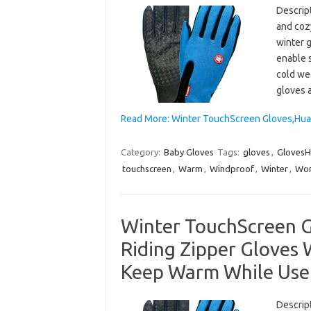
Descrip
and cozy
winter 
enable 
cold we
gloves 
Read More: Winter TouchScreen Gloves,Hua
Category:
Baby Gloves
Tags:
gloves
,
GlovesH
touchscreen
,
Warm
,
Windproof
,
Winter
,
Wo
Winter TouchScreen 
Riding Zipper Gloves
Keep Warm While Use
Descrip