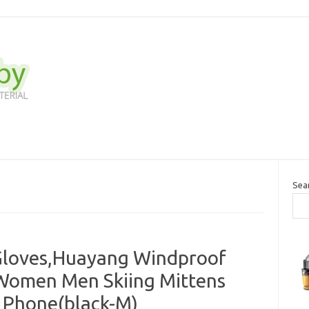
Sea
Gloves,Huayang Windproof
 Women Men Skiing Mittens
 Phone(black-M)