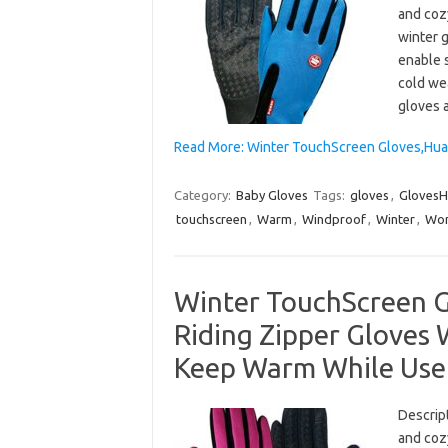
and cozy
winter 
enable 
cold we
gloves 
Read More: Winter TouchScreen Gloves,Hua
Category:
Baby Gloves
Tags:
gloves
,
GlovesH
touchscreen
,
Warm
,
Windproof
,
Winter
,
Wo
Winter TouchScreen 
Riding Zipper Gloves
Keep Warm While Use
Descrip
and cozy