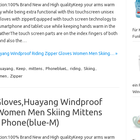
tion:100% Brand New and High qualityKeep your arms warm
 while being extra functional with this touchscreen unisex
gloves with zipperEquipped with touch screen technology to
smartphone and tablet use while keeping hands warm in the
für
atherThe touch screen parts are on the index fingers of both
Fun
and also the…
yang Windproof Riding Zipper Gloves Women Men Skiing… »
uayang
,
Keep
,
mittens
,
PhoneblueL
,
riding
,
Skiing
,
men
,
Zipper
ein
Win
Gloves,Huayang Windproof
 Women Men Skiing Mittens
 Phone(blue-M)
tion:100% Brand New and High qualityKeep your arms warm