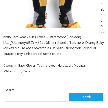
e
ab
ou
t
M
ou
ntain Hardwear Zeus Gloves – Waterproof (For Men):
http://stp.me/y/6376M/ Get Other related offers here: Disney Baby
Mickey Mouse Apt Convertible Car Seat Carisoprodol discount
coupons Buy carisoprodol soma online
Category:
Baby Gloves
Tags:
gloves
,
Hardwear
,
Mountain
,
Waterproof
,
Zeus
Search
Search