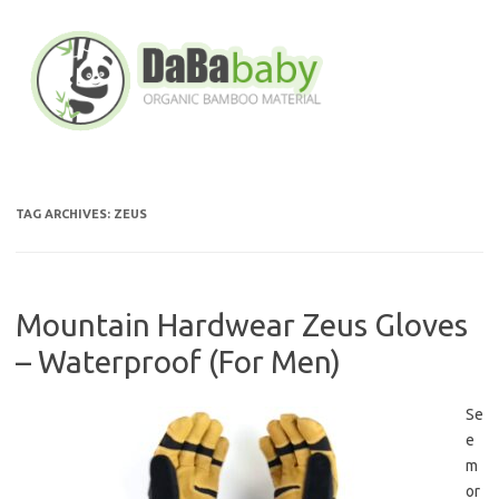
Skip
to
content
TAG ARCHIVES:
ZEUS
Mountain Hardwear Zeus Gloves
– Waterproof (For Men)
Se
e
m
or