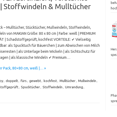
beh
| Stoffwindeln & Mulltücher
hoc
ck – Mulltücher, Stücktücher, Mullwindeln, Stoffwindeln,
deln von MAKIAN Größe: 80 x 80 cm | Farbe: weiß | PREMIUM
T | Schadstoffgeprüft, kochfest VORTEILE: ✔ Vielseitig
bar: als Spucktuch für Bäuerchen | zum Abwischen von Milch
Her
seresten | als Unterlage beim Wickeln | als Sichtschutz für
spez
agen | als klassische Windeln ✔ Premium…
r Pack, 80×80 cm, weiß |… »
by
,
doppelt
,
fürs
,
gewebt
,
kochfest
,
Mulltücher
,
Mullwindeln
,
toffgeprüft
,
Spucktücher
,
Stoffwindeln
,
Umrandung
,
Phas
spr