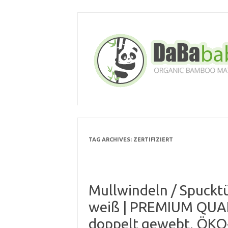
Skip
to
content
TAG ARCHIVES:
ZERTIFIZIERT
Mullwindeln / Spucktü
weiß | PREMIUM QUALI
doppelt gewebt, ÖKO-T