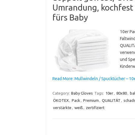
Umrandung, kochfest 
fürs Baby
10er Pa
Faltwin
QUALITÄ
verwend
und Spei
Kinderw
Read More: Mullwindeln / Spucktücher – 10e
Category:
Baby Gloves
Tags:
10er
,
80x80
,
ba
ÖKOTEX
,
Pack
,
Premium
,
QUALITÄT
,
schads
verstärkte
,
weiß
,
zertifiziert