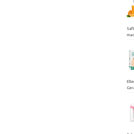
Saf
mac
Elte
Ger