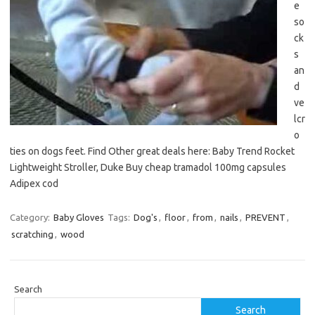
e
so
ck
s
an
d
ve
lcr
o
ties on dogs feet. Find Other great deals here: Baby Trend Rocket
Lightweight Stroller, Duke Buy cheap tramadol 100mg capsules
Adipex cod
Category:
Baby Gloves
Tags:
Dog's
,
floor
,
from
,
nails
,
PREVENT
,
scratching
,
wood
Search
Search