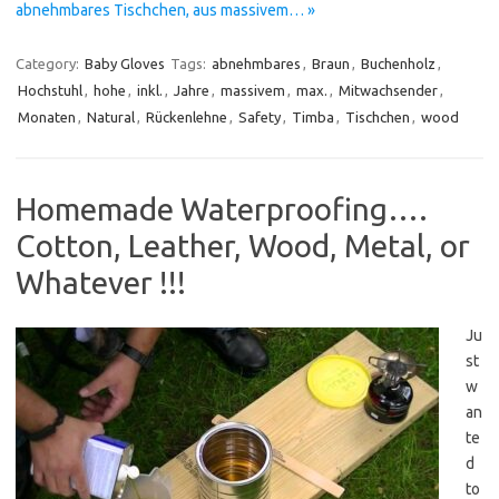
abnehmbares Tischchen, aus massivem… »
Category:
Baby Gloves
Tags:
abnehmbares
,
Braun
,
Buchenholz
,
Hochstuhl
,
hohe
,
inkl.
,
Jahre
,
massivem
,
max.
,
Mitwachsender
,
Monaten
,
Natural
,
Rückenlehne
,
Safety
,
Timba
,
Tischchen
,
wood
Homemade Waterproofing….
Cotton, Leather, Wood, Metal, or
Whatever !!!
Ju
st
w
an
te
d
to