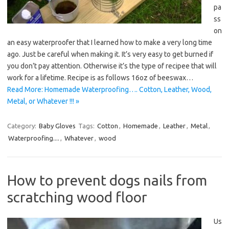
pa
ss
on
an easy waterproofer that I learned how to make a very long time
ago. Just be careful when making it. It’s very easy to get burned if
you don’t pay attention. Otherwise it’s the type of recipee that will
work for a lifetime. Recipe is as follows 16oz of beeswax…
Read More: Homemade Waterproofing…. Cotton, Leather, Wood,
Metal, or Whatever !!! »
Category:
Baby Gloves
Tags:
Cotton
,
Homemade
,
Leather
,
Metal
,
Waterproofing....
,
Whatever
,
wood
How to prevent dogs nails from
scratching wood floor
Us