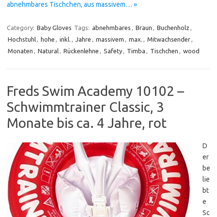
abnehmbares Tischchen, aus massivem… »
Category:
Baby Gloves
Tags:
abnehmbares
,
Braun
,
Buchenholz
,
Hochstuhl
,
hohe
,
inkl.
,
Jahre
,
massivem
,
max.
,
Mitwachsender
,
Monaten
,
Natural
,
Rückenlehne
,
Safety
,
Timba
,
Tischchen
,
wood
Freds Swim Academy 10102 –
Schwimmtrainer Classic, 3
Monate bis ca. 4 Jahre, rot
D
er
be
lie
bt
e
Sc