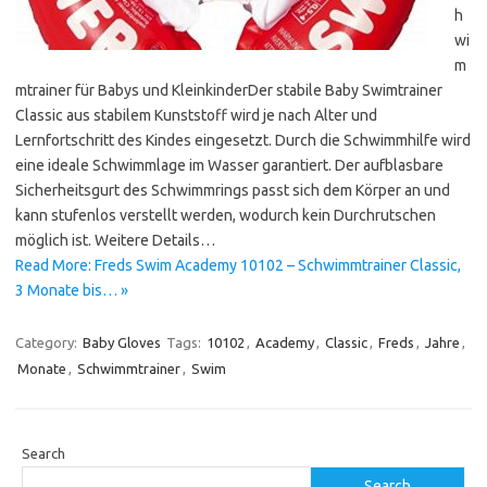
h
wi
m
mtrainer für Babys und KleinkinderDer stabile Baby Swimtrainer
Classic aus stabilem Kunststoff wird je nach Alter und
Lernfortschritt des Kindes eingesetzt. Durch die Schwimmhilfe wird
eine ideale Schwimmlage im Wasser garantiert. Der aufblasbare
Sicherheitsgurt des Schwimmrings passt sich dem Körper an und
kann stufenlos verstellt werden, wodurch kein Durchrutschen
möglich ist. Weitere Details…
Read More: Freds Swim Academy 10102 – Schwimmtrainer Classic,
3 Monate bis… »
Category:
Baby Gloves
Tags:
10102
,
Academy
,
Classic
,
Freds
,
Jahre
,
Monate
,
Schwimmtrainer
,
Swim
Search
Search