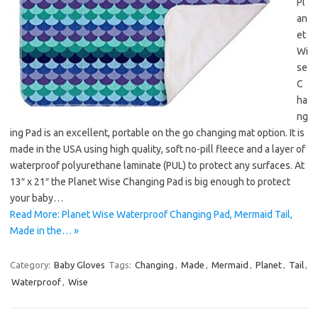
Pl
an
et
Wi
se
C
ha
ng
ing Pad is an excellent, portable on the go changing mat option. It is
made in the USA using high quality, soft no-pill fleece and a layer of
waterproof polyurethane laminate (PUL) to protect any surfaces. At
13″ x 21″ the Planet Wise Changing Pad is big enough to protect
your baby…
Read More: Planet Wise Waterproof Changing Pad, Mermaid Tail,
Made in the… »
Category:
Baby Gloves
Tags:
Changing
,
Made
,
Mermaid
,
Planet
,
Tail
,
Waterproof
,
Wise