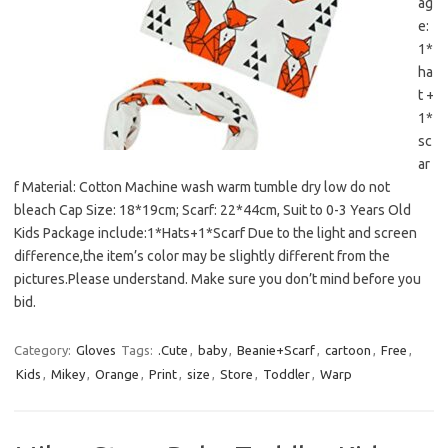
ag
e:
1*
ha
t +
1*
sc
ar
f Material: Cotton Machine wash warm tumble dry low do not
bleach Cap Size: 18*19cm; Scarf: 22*44cm, Suit to 0-3 Years Old
Kids Package include:1*Hats+1*Scarf Due to the light and screen
difference,the item’s color may be slightly different from the
pictures.Please understand. Make sure you don’t mind before you
bid.
Category:
Gloves
Tags:
.Cute
,
baby
,
Beanie+Scarf
,
cartoon
,
Free
,
Kids
,
Mikey
,
Orange
,
Print
,
size
,
Store
,
Toddler
,
Warp