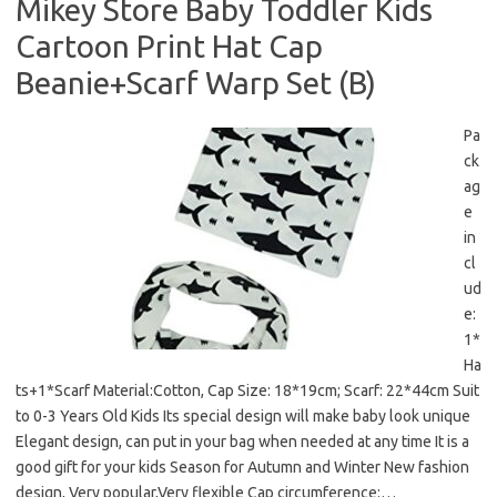
Mikey Store Baby Toddler Kids
Cartoon Print Hat Cap
Beanie+Scarf Warp Set (B)
Pa
ck
ag
e
in
cl
ud
e:
1*
Ha
ts+1*Scarf Material:Cotton, Cap Size: 18*19cm; Scarf: 22*44cm Suit
to 0-3 Years Old Kids Its special design will make baby look unique
Elegant design, can put in your bag when needed at any time It is a
good gift for your kids Season for Autumn and Winter New fashion
design, Very popular,Very flexible Cap circumference:…