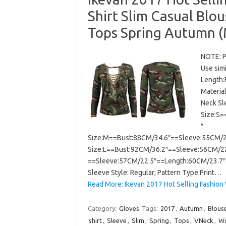
Shirt Slim Casual Blo
Tops Spring Autumn (
NOTE: Pl
Use simi
Length:
Material
Neck Sl
Size:S=
″
Size:M==Bust:88CM/34.6″==Sleeve:55CM/2
Size:L==Bust:92CM/36.2″==Sleeve:56CM/22
==Sleeve:57CM/22.5″==Length:60CM/23.7″ Ma
Sleeve Style: Regular; Pattern Type:Print…
Read More: Ikevan 2017 Hot Selling Fashio
Category:
Gloves
Tags:
2017
,
Autumn
,
Blous
shirt
,
Sleeve
,
Slim
,
Spring
,
Tops
,
VNeck
,
W