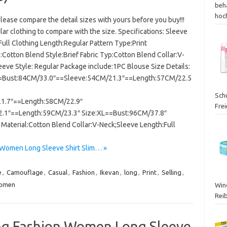
beh
hoc
ease compare the detail sizes with yours before you buy!!!
lar clothing to compare with the size. Specifications: Sleeve
Full Clothing Length:Regular Pattern Type:Print
:Cotton Blend Style:Brief Fabric Typ:Cotton Blend Collar:V-
eeve Style: Regular Package include:1PC Blouse Size Details:
=Bust:84CM/33.0″==Sleeve:54CM/21.3″==Length:57CM/22.5
Sch
1.7″==Length:58CM/22.9″
Fre
.1″==Length:59CM/23.3″ Size:XL==Bust:96CM/37.8″
terial:Cotton Blend Collar:V-Neck;Sleeve Length:Full
n Women Long Sleeve Shirt Slim… »
e
,
Camouflage
,
Casual
,
Fashion
,
Ikevan
,
long
,
Print
,
Selling
,
omen
Wind
Rei
ing Fashion Women Long Sleeve