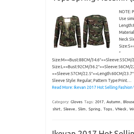
NOTE: Pl
Use simi
Length:
Material
Neck Sl
Size:S=
″
Size:M==Bust:88CM/34.6″==Sleeve:55CM/2
Size:L==Bust:92CM/36.2″==Sleeve:56CM/22
==Sleeve:57CM/22.5″==Length:60CM/23.7″ Ma
Sleeve Style: Regular; Pattern Type:Print…
Read More: Ikevan 2017 Hot Selling Fashio
Category:
Gloves
Tags:
2017
,
Autumn
,
Blous
shirt
,
Sleeve
,
Slim
,
Spring
,
Tops
,
VNeck
,
W
Ikevan 2017 Hot Sell