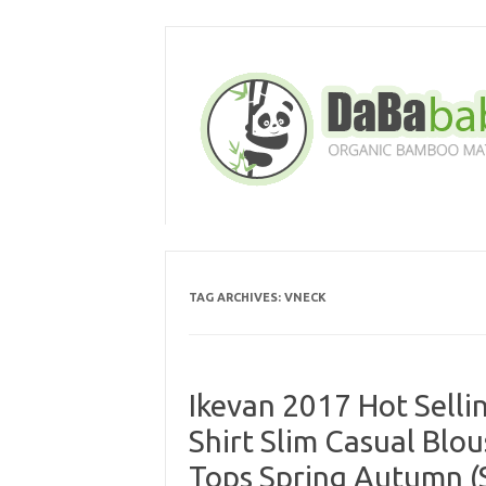
Skip
to
content
TAG ARCHIVES:
VNECK
Ikevan 2017 Hot Sell
Shirt Slim Casual Blo
Tops Spring Autumn (