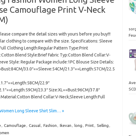
use Camouflage Print V-Neck
M)
sor
ease compare the detail sizes with yours before you buy!!!
Feu
lar clothing to compare with the size. Specifications: Sleeve
Full Clothing Length:Regular Pattern Type:Print
:Cotton Blend Style:Brief Fabric Typ:Cotton Blend Collar:V-
eeve Style: Regular Package include:1PC Blouse Size Details:
=Bust:84CM/33.0″==Sleeve:54CM/21.3″==Length:57CM/22.5
1.7″==Length:58CM/22.9″
Ave
SCD
.1″==Length:59CM/23.3″ Size:XL==Bust:96CM/37.8″
terial:Cotton Blend Collar:V-Neck;Sleeve Length:Full
n Women Long Sleeve Shirt Slim… »
e
,
Camouflage
,
Casual
,
Fashion
,
Ikevan
,
long
,
Print
,
Selling
,
omen