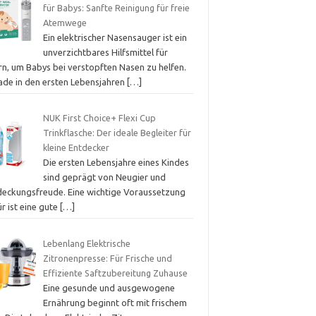
für Babys: Sanfte Reinigung für freie
Atemwege
Ein elektrischer Nasensauger ist ein
unverzichtbares Hilfsmittel für
rn, um Babys bei verstopften Nasen zu helfen.
ade in den ersten Lebensjahren
[…]
NUK First Choice+ Flexi Cup
Trinkflasche: Der ideale Begleiter für
kleine Entdecker
Die ersten Lebensjahre eines Kindes
sind geprägt von Neugier und
deckungsfreude. Eine wichtige Voraussetzung
r ist eine gute
[…]
Lebenlang Elektrische
Zitronenpresse: Für Frische und
Effiziente Saftzubereitung Zuhause
Eine gesunde und ausgewogene
Ernährung beginnt oft mit frischem