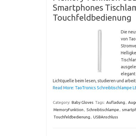
Smartphones Tischla
Touchfeldbedienung
Die neu
von Tao
Stromve
Helligk
Tischla
ausgele
elegant
Lichtquelle beim lesen, studieren und arbei
Read More: TaoTronics Schreibtischlampe L
Category:
Baby Gloves
Tags:
Aufladung
,
Aug
MemoryFunktion
,
Schreibtischlampe
,
smartp
Touchfeldbedienung
,
USBAnschluss