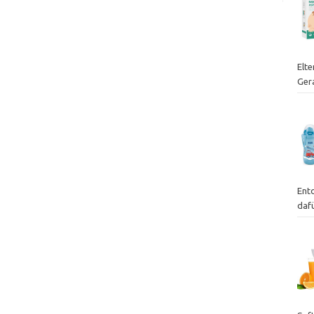
Elte
Ger
Ent
dafü