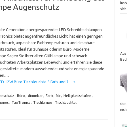
insb
mpe Augenschutz
sich
ste Generation energiesparender LED Schreibtischlampen
Tronics bietet augenfreundliches Licht, hat einen geringen
rbrauch, anpassbare Farbtemperaturen und dimmbare
eitsstufen. Ideal für zuhause oder im Büro. Moderne
Aus
mpe Sagen Sie Ihrer alten Glühlampe und schwach
Bad
uchteten Arbeitsplätzen Lebewohl und erfahren Sie diese
 gestaltete, modern aussehende und sehr energiesparende
ten.…
ED 12W Büro Tischleuchte 5 Farb und 7… »
enschutz
,
Büro
,
dimmbar
,
Farb
,
für
,
Helligkeitsstufen
,
hones
,
TaoTronics
,
Tischlampe
,
Tischleuchte
,
den
nich