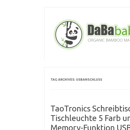
Skip
to
content
TAG ARCHIVES:
USBANSCHLUSS
TaoTronics Schreibti
Tischleuchte 5 Farb u
Memory-Funktion USB-