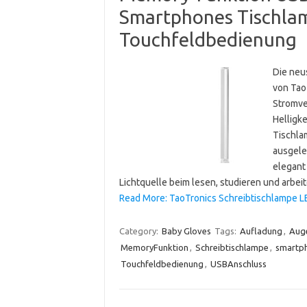
Smartphones Tischla
Touchfeldbedienung
Die neu
von Tao
Stromve
Helligk
Tischla
ausgele
elegant
Lichtquelle beim lesen, studieren und arbei
Read More: TaoTronics Schreibtischlampe L
Category:
Baby Gloves
Tags:
Aufladung
,
Aug
MemoryFunktion
,
Schreibtischlampe
,
smartp
Touchfeldbedienung
,
USBAnschluss