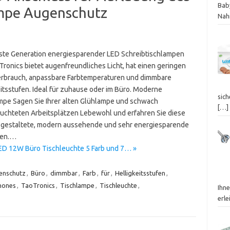
Bab
mpe Augenschutz
Nah
ste Generation energiesparender LED Schreibtischlampen
Tronics bietet augenfreundliches Licht, hat einen geringen
rbrauch, anpassbare Farbtemperaturen und dimmbare
eitsstufen. Ideal für zuhause oder im Büro. Moderne
sich
mpe Sagen Sie Ihrer alten Glühlampe und schwach
[…]
uchteten Arbeitsplätzen Lebewohl und erfahren Sie diese
 gestaltete, modern aussehende und sehr energiesparende
ten.…
ED 12W Büro Tischleuchte 5 Farb und 7… »
enschutz
,
Büro
,
dimmbar
,
Farb
,
für
,
Helligkeitsstufen
,
hones
,
TaoTronics
,
Tischlampe
,
Tischleuchte
,
Ihn
erle