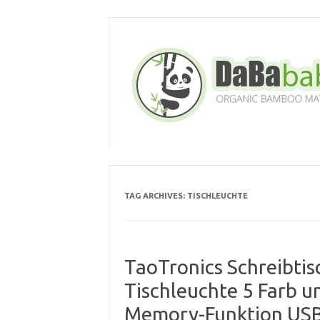
Skip
to
content
TAG ARCHIVES:
TISCHLEUCHTE
TaoTronics Schreibti
Tischleuchte 5 Farb u
Memory-Funktion USB-