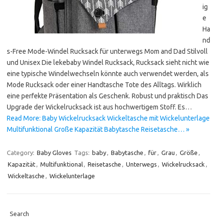
ig
e
Ha
nd
s-Free Mode-Windel Rucksack für unterwegs Mom and Dad Stilvoll
und Unisex Die lekebaby Windel Rucksack, Rucksack sieht nicht wie
eine typische Windelwechseln könnte auch verwendet werden, als
Mode Rucksack oder einer Handtasche Tote des Alltags. Wirklich
eine perfekte Präsentation als Geschenk. Robust und praktisch Das
Upgrade der Wickelrucksack ist aus hochwertigem Stoff. Es…
Read More: Baby Wickelrucksack Wickeltasche mit Wickelunterlage
Multifunktional Große Kapazität Babytasche Reisetasche… »
Category:
Baby Gloves
Tags:
baby
,
Babytasche
,
für
,
Grau
,
Größe
,
Kapazität
,
Multifunktional
,
Reisetasche
,
Unterwegs
,
Wickelrucksack
,
Wickeltasche
,
Wickelunterlage
Search