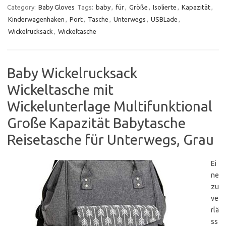
Category:
Baby Gloves
Tags:
baby
,
für
,
Größe
,
Isolierte
,
Kapazität
,
Kinderwagenhaken
,
Port
,
Tasche
,
Unterwegs
,
USBLade
,
Wickelrucksack
,
Wickeltasche
Baby Wickelrucksack
Wickeltasche mit
Wickelunterlage Multifunktional
Große Kapazität Babytasche
Reisetasche für Unterwegs, Grau
Ei
ne
zu
ve
rlä
ss