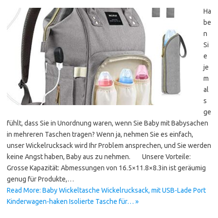
Ha
be
n
Si
e
je
m
al
s
ge
fühlt, dass Sie in Unordnung waren, wenn Sie Baby mit Babysachen
in mehreren Taschen tragen? Wenn ja, nehmen Sie es einfach,
unser Wickelrucksack wird Ihr Problem ansprechen, und Sie werden
keine Angst haben, Baby aus zu nehmen. Unsere Vorteile:
Grosse Kapazität: Abmessungen von 16.5×11.8×8.3in ist geräumig
genug für Produkte,…
Read More: Baby Wickeltasche Wickelrucksack, mit USB-Lade Port
Kinderwagen-haken Isolierte Tasche für… »